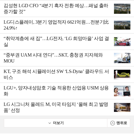
김성현 LGD CFO “4분기 흑자 전환 예상…패널 출하
증가할 것”
LG디스플레이, 3분기 영업적자 6621억원…전분기比
24.9%↑
“취약계층에 새 집”…LG전자, ‘LG 희망마을’ 사업 결
실
“중부권 UAM 시대 연다”…SKT, 충청권 지자체와
MOU
KT, 구조 해석 시뮬레이션 SW ‘LS-Dyna’ 클라우드 서
비스
LGU+, 양자내성암호 기술 적용한 산업용 USIM 상용
화
LG 시그니처 올레드 M, 미국 타임지 ‘올해 최고 발명
품’ 선정
더보기
맨위로