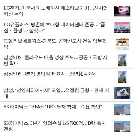
LG전자, 미국서 이노베이션 페스티벌 개최…신사업
혁신 논의
LG유플러스, 평촌에 초대형 데이터센터 준공…“품
질‧환경 다 잡았다”
CJ올리브네트웍스-경북도, 공항신도시 건설 업무협
약
삼성SDS "클라우드 매출 성장 주도…공공‧국방 저
변 확대"
삼성SDS, 3분기 영업익 1930억…전년比 4.3%↑
삼성, ‘선임사외이사제’ 도입…적절한 균형‧견제 기
대
SK하이닉스 "HBM·DDR5 투자 확대…수요 확인"
SK하이닉스, 3분기 영업손실 1조7920억…D램 흑자
전환