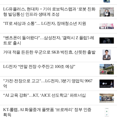
LG유플러스, 현대차‧기아 로보틱스랩과 ‘로봇 친화
형 빌딩통신 인프라 생태계 조성
"IT로 세상과 소통"… LG전자, 장애청소년 지원
“벤츠폰이 돌아왔다”…삼성전자, '갤럭시 Z 플립5 레
트로' 출시
거대 적을 든든한 우군으로 SKB 박진효, 산뜻한 출발
LG전자 “연말 전장 수주잔고 100조 예상”
"가전·전장으로 고고"…LG전자, 3분기 영업익 9967
억
“AI 교육 강화”…KT, ‘AICE 선도학교’ 파트너십
KT-롤랩, AI 화물중개 플랫폼 ‘브로캐리’ 정부 인증
획득