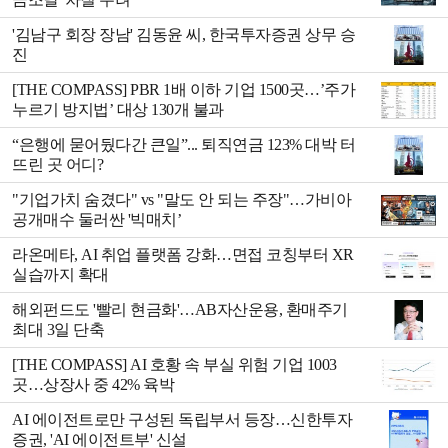
'김남구 회장 장남' 김동윤 씨, 한국투자증권 상무 승
진
[THE COMPASS] PBR 1배 이하 기업 1500곳…’주가
누르기 방지법’ 대상 130개 불과
“은행에 묻어뒀다간 큰일”... 퇴직연금 123% 대박 터
뜨린 곳 어디?
"기업가치 숨겼다" vs "말도 안 되는 주장"…가비아
공개매수 둘러싼 '빅매치’
라온메타, AI 취업 플랫폼 강화…면접 코칭부터 XR
실습까지 확대
해외펀드도 '빨리 현금화'…AB자산운용, 환매주기
최대 3일 단축
[THE COMPASS] AI 호황 속 부실 위험 기업 1003
곳…상장사 중 42% 육박
AI 에이전트로만 구성된 독립부서 등장…신한투자
증권, 'AI 에이전트부' 신설