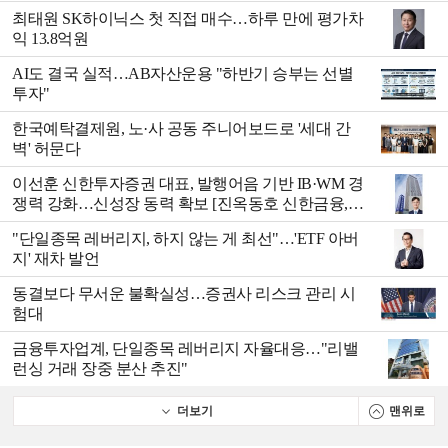
최태원 SK하이닉스 첫 직접 매수…하루 만에 평가차
익 13.8억원
AI도 결국 실적…AB자산운용 "하반기 승부는 선별
투자"
한국예탁결제원, 노·사 공동 주니어보드로 '세대 간
벽' 허문다
이선훈 신한투자증권 대표, 발행어음 기반 IB·WM 경
쟁력 강화…신성장 동력 확보 [진옥동호 신한금융,
부스트업 점검]
"단일종목 레버리지, 하지 않는 게 최선"…'ETF 아버
지' 재차 발언
동결보다 무서운 불확실성…증권사 리스크 관리 시
험대
금융투자업계, 단일종목 레버리지 자율대응…"리밸
런싱 거래 장중 분산 추진"
더보기
맨위로