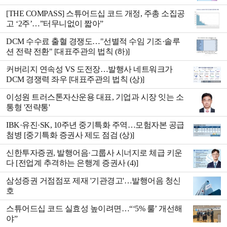
[THE COMPASS] 스튜어드십 코드 개정, 주총 소집공
고 ‘2주’…”터무니없이 짧아”
DCM 수수료 출혈 경쟁도…"선별적 수임 기조·솔루
션 전략 전환" [대표주관의 법칙 (하)]
커버리지 연속성 VS 도전장…발행사 네트워크가
DCM 경쟁력 좌우 [대표주관의 법칙 (상)]
이성원 트러스톤자산운용 대표, 기업과 시장 잇는 소
통형 '전략통'
IBK·유진·SK, 10주년 중기특화 주역…모험자본 공급
첨병 [중기특화 증권사 제도 점검 (상)]
신한투자증권, 발행어음·그룹사 시너지로 체급 키운
다 [전업계 추격하는 은행계 증권사 (4)]
삼성증권 거점점포 제재 '기관경고'…발행어음 청신
호
스튜어드십 코드 실효성 높이려면…“‘5% 룰’ 개선해
야”