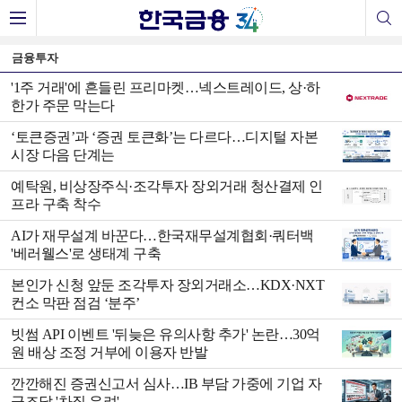
금융투자
'1주 거래'에 흔들린 프리마켓…넥스트레이드, 상·하
한가 주문 막는다
‘토큰증권’과 ‘증권 토큰화’는 다르다…디지털 자본
시장 다음 단계는
예탁원, 비상장주식·조각투자 장외거래 청산결제 인
프라 구축 착수
AI가 재무설계 바꾼다…한국재무설계협회·쿼터백
'베러웰스'로 생태계 구축
본인가 신청 앞둔 조각투자 장외거래소…KDX·NXT
컨소 막판 점검 ‘분주’
빗썸 API 이벤트 '뒤늦은 유의사항 추가' 논란…30억
원 배상 조정 거부에 이용자 반발
깐깐해진 증권신고서 심사…IB 부담 가중에 기업 자
금조달 '차질 우려'