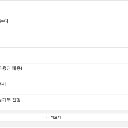
돕는다
금융권 채용]
봉사
능기부 진행
더보기