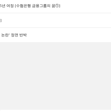
5년 여정 [수협은행 금융그룹의 꿈①]
]
 논란’ 정면 반박