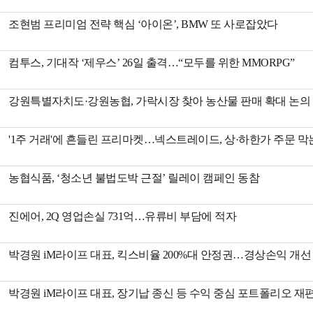
조현범 프리미엄 전략 핵심 ‘아이온’, BMW 또 사로잡았다
컴투스, 기대작 ‘제우스’ 26일 출격…“모두를 위한 MMORPG”
강원특별자치도·강원농협, 가락시장 찾아 농산물 판매 확대 논의
'1주 거래'에 흔들린 프리마켓…넥스트레이드, 상·하한가 주문 막
농협식품, ‘청소년 불법도박 근절’ 릴레이 캠페인 동참
진에어, 2Q 영업손실 731억…유류비 부담에 적자
박경원 iM라이프 대표, 킥스비율 200%대 안정권…경상손익 개선 집중
박경원 iM라이프 대표, 장기납 종신 등 수익 중심 포트폴리오 재편에 