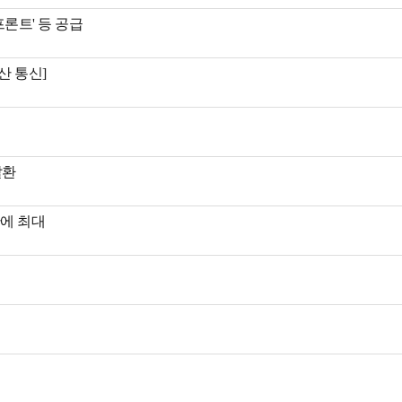
프론트' 등 공급
산 통신]
탈환
만에 최대