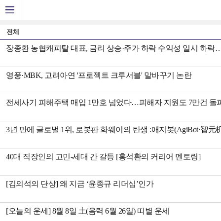
전체
장종환 농협캐피탈 대표, 금리 상승·주가 하락 수익성 일시 하락…
영풍·MBK, 고려아연 '프로젝트 크루서블' 말바꾸기 논란
전세사기 피해주택 매입 1만호 넘었다…피해자 지원도 7만건 돌
3년 만에 글로벌 1위, 로봇판 화웨이의 탄생 :애지봇(AgiBot·
40대 직장인의 고민-세대 간 갈등 [홍석환의 커리어 멘토링]
[김의석의 단상] 왜 지금 ‘윤종규 리더십’인가
[오늘의 운세] 8월 8일 土(음력 6월 26일) 띠별 운세