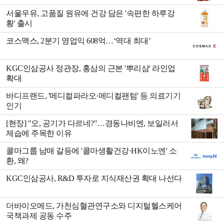
서울우유, 고품질 원유에 건강 담은 '속편한 하루강
황' 출시
코스맥스, 2분기 영업익 608억…‘역대 최대’
KGC인삼공사 정관장, 홍삼의 근본 '뿌리삼' 라인업
확대
바디프랜드, '메디컬파라오·메디컬팬텀' 등 의료기기
인기
[현장] "오, 공기가 다르네?"…경동나비엔, 보일러서
제습에 주목한 이유
콜마그룹 남매 갈등에 '콜마생활건강·HK이노엔' 소
환, 왜?
KGC인삼공사, R&D 투자로 지식재산권 확대 나선다
더바이오메드, 가천심혈관연구소와 디지털헬스케어
국책과제 공동 수주