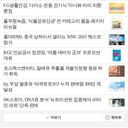
LG생활건강, 다이소 전용 건기식 '이너뷰 바이 리튠'
론칭
풀무원녹즙, '식물성유산균' 전 카테고리 품질·패키지
리뉴얼
콜마BNH, 중국 상하이서 열리는 'HNC 2025 엑스포'
참가
KGC인삼공사 정관장, '여름 대비의 正석' 프로모션
개최
코스맥스엔비티, 밀배유 추출물 개별인정형 원료 허
가 취득
hy, 무당 발효유 '야쿠르트XO' 누적 판매량 200만 개
달성
SK스토아, DNA로 분석 '뉴트리션핏 집중케어 비타
민 세트' 단독 판매
더보기
맨위로