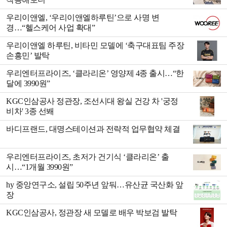
우리이앤엘, ‘우리이앤엘하루틴’으로 사명 변
경…“헬스케어 사업 확대”
우리이앤엘 하루틴, 비타민 모델에 ‘축구대표팀 주장
손흥민’ 발탁
우리엔터프라이즈, ‘클라리온’ 영양제 4종 출시…“한
달에 3990원”
KGC인삼공사 정관장, 조선시대 왕실 건강 차 '궁정
비차' 3종 선봬
바디프랜드, 대명스테이션과 전략적 업무협약 체결
우리엔터프라이즈, 초저가 건기식 ‘클라리온’ 출
시…“1개월 3990원”
hy 중앙연구소, 설립 50주년 앞둬…유산균 국산화 앞
장
KGC인삼공사, 정관장 새 모델로 배우 박보검 발탁