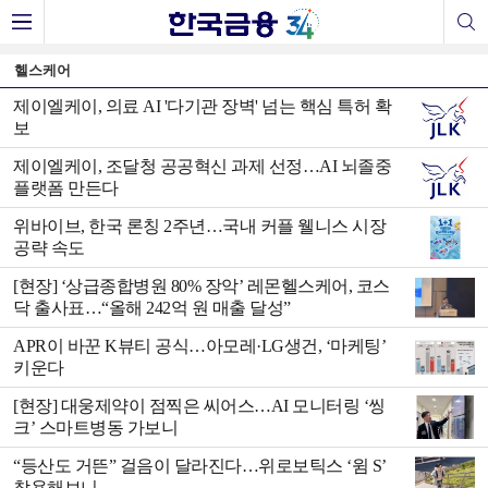
헬스케어
제이엘케이, 의료 AI '다기관 장벽' 넘는 핵심 특허 확
보
제이엘케이, 조달청 공공혁신 과제 선정…AI 뇌졸중
플랫폼 만든다
위바이브, 한국 론칭 2주년…국내 커플 웰니스 시장
공략 속도
[현장] ‘상급종합병원 80% 장악’ 레몬헬스케어, 코스
닥 출사표…“올해 242억 원 매출 달성”
APR이 바꾼 K뷰티 공식…아모레·LG생건, ‘마케팅’
키운다
[현장] 대웅제약이 점찍은 씨어스…AI 모니터링 ‘씽
크’ 스마트병동 가보니
“등산도 거뜬” 걸음이 달라진다…위로보틱스 ‘윔 S’
착용해보니