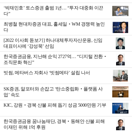
‘박재민호’ 토스증권 출범 1년… “투자 대중화 이끈
다”
최병철 현대차증권 대표, 홀세일‧WM 경쟁력 높인
다
[2022 이사회 돋보기] 하나대체투자자산운용, 신임
대표이사에 ‘강성묵’ 선임
한국증권금융, 지난해 순익 2727억… “디지털 전환‧
조직문화 혁신”
빗썸, 메타버스 자회사 ‘빗썸메타’ 설립 나서
SK증권, 알포터와 손잡고 ‘탄소중립화‧플랫폼 사
업’ 속도
KIC, 강원‧경북 산불 피해 돕기 성금 5000만원 기부
한국증권금융 꿈나눔재단, 경북‧동해안 산불 피해
이재민 위해 1억 후원