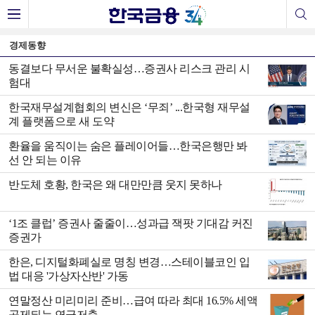
경제동향
동결보다 무서운 불확실성…증권사 리스크 관리 시
험대
한국재무설계협회의 변신은 ‘무죄’ ...한국형 재무설
계 플랫폼으로 새 도약
환율을 움직이는 숨은 플레이어들…한국은행만 봐
선 안 되는 이유
반도체 호황, 한국은 왜 대만만큼 웃지 못하나
‘1조 클럽’ 증권사 줄줄이…성과급 잭팟 기대감 커진
증권가
한은, 디지털화폐실로 명칭 변경…스테이블코인 입
법 대응 '가상자산반' 가동
연말정산 미리미리 준비…급여 따라 최대 16.5% 세액
공제되는 연금저축