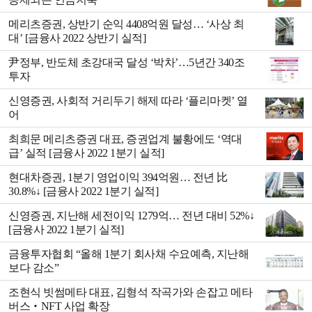
메리츠증권, 상반기 순익 4408억원 달성… ‘사상 최
대’ [금융사 2022 상반기 실적]
尹정부, 반도체 초강대국 달성 ‘박차’…5년간 340조
투자
신영증권, 사회적 거리두기 해제 따라 ‘플리마켓’ 열
어
최희문 메리츠증권 대표, 증권업계 불황에도 ‘역대
급’ 실적 [금융사 2022 1분기 실적]
현대차증권, 1분기 영업이익 394억원… 전년 比
30.8%↓ [금융사 2022 1분기 실적]
신영증권, 지난해 세전이익 1279억… 전년 대비 52%↓
[금융사 2022 1분기 실적]
금융투자협회 “올해 1분기 회사채 수요예측, 지난해
보다 감소”
조현식 빗썸메타 대표, 김형석 작곡가와 손잡고 메타
버스‧NFT 사업 확장