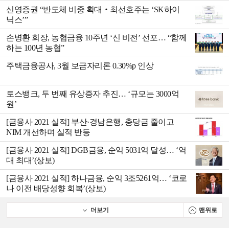
신영증권 “반도체 비중 확대‧최선호주는 ‘SK하이
닉스’”
손병환 회장, 농협금융 10주년 ‘신 비전’ 선포… “함께
하는 100년 농협”
주택금융공사, 3월 보금자리론 0.30%p 인상
토스뱅크, 두 번째 유상증자 추진… ‘규모는 3000억
원’
[금융사 2021 실적] 부산·경남은행, 충당금 줄이고
NIM 개선하며 실적 반등
[금융사 2021 실적] DGB금융, 순익 5031억 달성… ‘역
대 최대’(상보)
[금융사 2021 실적] 하나금융, 순익 3조5261억… ‘코로
나 이전 배당성향 회복’(상보)
더보기
맨위로