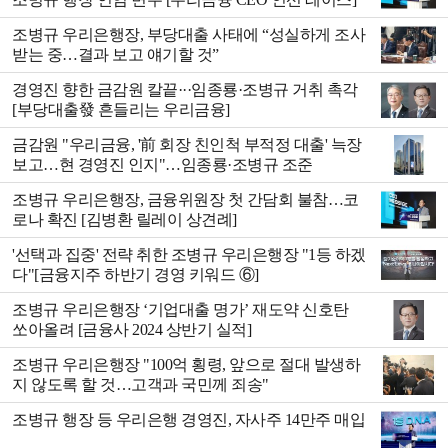
조병규 우리은행장, 부당대출 사태에 “성실하게 조사
받는 중…결과 보고 얘기할 것”
경영진 향한 금감원 칼끝···임종룡·조병규 거취 촉각
[부당대출發 흔들리는 우리금융]
금감원 "우리금융, '前 회장 친인척 부적정 대출' 늑장
보고…현 경영진 인지"…임종룡·조병규 조준
조병규 우리은행장, 금융위원장 첫 간담회 불참…코
로나 확진 [김병환 릴레이 상견례]
'선택과 집중' 전략 취한 조병규 우리은행장 "1등 하겠
다"[금융지주 하반기 경영 키워드 ⑥]
조병규 우리은행장 ‘기업대출 명가’ 재도약 신호탄
쏘아올려 [금융사 2024 상반기 실적]
조병규 우리은행장 "100억 횡령, 앞으로 절대 발생하
지 않도록 할 것…고객과 국민께 죄송"
조병규 행장 등 우리은행 경영진, 자사주 14만주 매입