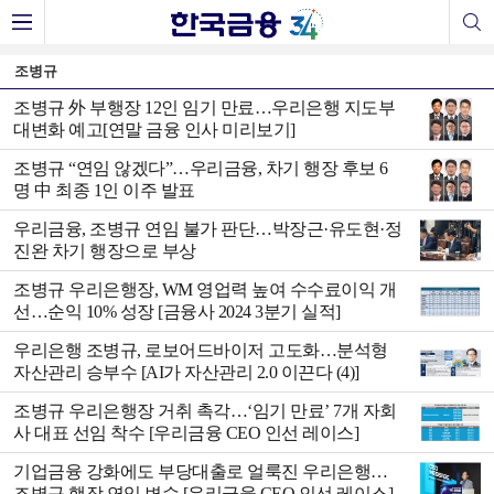
조병규
조병규 外 부행장 12인 임기 만료…우리은행 지도부
대변화 예고[연말 금융 인사 미리보기]
조병규 “연임 않겠다”…우리금융, 차기 행장 후보 6
명 中 최종 1인 이주 발표
우리금융, 조병규 연임 불가 판단…박장근·유도현·정
진완 차기 행장으로 부상
조병규 우리은행장, WM 영업력 높여 수수료이익 개
선…순익 10% 성장 [금융사 2024 3분기 실적]
우리은행 조병규, 로보어드바이저 고도화…분석형
자산관리 승부수 [AI가 자산관리 2.0 이끈다 (4)]
조병규 우리은행장 거취 촉각…‘임기 만료’ 7개 자회
사 대표 선임 착수 [우리금융 CEO 인선 레이스]
기업금융 강화에도 부당대출로 얼룩진 우리은행…
조병규 행장 연임 변수 [우리금융 CEO 인선 레이스]