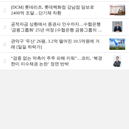
[DCM] 롯데리츠, 롯데백화점 강남점 담보로
2
2400억 조달…단기채 차환
공적자금 상환에서 증권사 인수까지…수협은행
3
'금융그룹화' 25년 여정 [수협은행 금융그룹의 꿈
①]
관악구 '두산' 26평, 3.2억 떨어진 10.5억원에 거
4
래 [일일 하락가]
“검증 없는 억측이 주주 피해 키워”…코리, ‘북경
5
한미 미수채권 논란’ 정면 반박