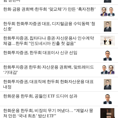
한화 금융 권희백·한두희 ‘맞교체’가 만든 ‘흑자전환’
한두희 한화투자증권 대표, 디지털금융 수익동력 '청
신호'
한화투자증권, 칩타다나 증권·자산운용사 인수계약
체결…한두희 "인도네시아 진출 첫 걸음"
한화투자증권, 한두희 대표이사 신규 선임
한화투자증권 한두희·자산운용 권희백, 맞트레이드
‘기대감’
한화투자증권, 대표직에 한두희 한화자산운용 대표
내정
한화운용 한두희, 공들인 ETF 드디어 성과
한화운용 한두희, 비장의 무기 꺼냈다… “계열사 뭉
쳐 만든 ‘국내 최초’ 방산 ETF”