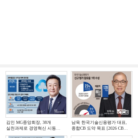
김인 MG중앙회장, 38개
남욱 한국기술신용평가 대표,
실천과제로 경영혁신 시동
종합CB 도약 목표 [2026 CB사
[상호금융 경영혁신 진단 ①]
하반기 전략 ③]