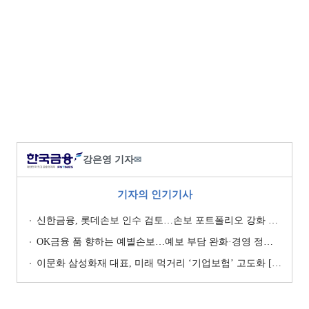
강은영 기자
✉
기자의 인기기사
신한금융, 롯데손보 인수 검토…손보 포트폴리오 강화 승부수 [보험사 M&A 지형도]
OK금융 품 향하는 예별손보…예보 부담 완화·경영 정상화 기대 [예별손보 새 주인 찾기 ④]
이문화 삼성화재 대표, 미래 먹거리 ‘기업보험’ 고도화 [손보사 일반보험 전략 (1)]