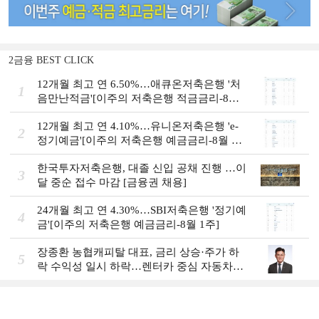
2금융 BEST CLICK
12개월 최고 연 6.50%…애큐온저축은행 '처
1
음만난적금'[이주의 저축은행 적금금리-8월
2주]
12개월 최고 연 4.10%…유니온저축은행 'e-
2
정기예금'[이주의 저축은행 예금금리-8월 2
주]
한국투자저축은행, 대졸 신입 공채 진행 …이
3
달 중순 접수 마감 [금융권 채용]
24개월 최고 연 4.30%…SBI저축은행 '정기예
4
금'[이주의 저축은행 예금금리-8월 1주]
장종환 농협캐피탈 대표, 금리 상승·주가 하
5
락 수익성 일시 하락…렌터카 중심 자동차금
융 성장세 [2026 금융사 상반기 실적]