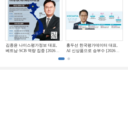
김종윤 나이스평가정보 대표,
홍두선 한국평가데이터 대표,
베트남·SCB 역량 집중 [2026
AI 신상품으로 승부수 [2026
CB사 하반기 전략 ②]
CB사 하반기 전략 ①]