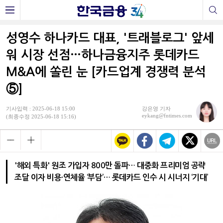
성영수 하나카드 대표, '트래블로그' 앞세
워 시장 선점…하나금융지주 롯데카드
M&A에 쏠린 눈 [카드업계 경쟁력 분석
⑤]
기사입력 : 2025-06-18 15:00
강은영 기자
eykang@fntimes.com
(최종수정 2025-06-18 15:16)
'해외 특화' 원조 가입자 800만 돌파… 대중화 프리미엄 공략
조달 이자 비용·연체율 ‘부담’… 롯데카드 인수 시 시너지 ‘기대’