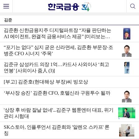
김준
김준환 신한금융지주 디지털파트장 “자율 판단하는
AI 에이전트, 완결적 금융서비스 제공” [미리보는
2025 한국금융미래포럼]
“포기는 없다” 심지 굳은 신라면세, 김준환 부문장·조
병준 CFO 시너지 ‘주목’
김준규 삼성카드 의장 1억…카드사 사외이사 ‘최고
연봉’ [사외이사 줌人 (3)]
[부고] 김준호(현대해상 부장)씨 빙모상
‘부사장 승진’ 김준환 CFO, 호텔신라 구원투수 될까
'상장 후 바람 잘날 없네'...김준구 웹툰엔터 대표, 위기
관리 시험대
SK스토아, 인플루언서 김준희와 '알렌오 스카프' 론
칭