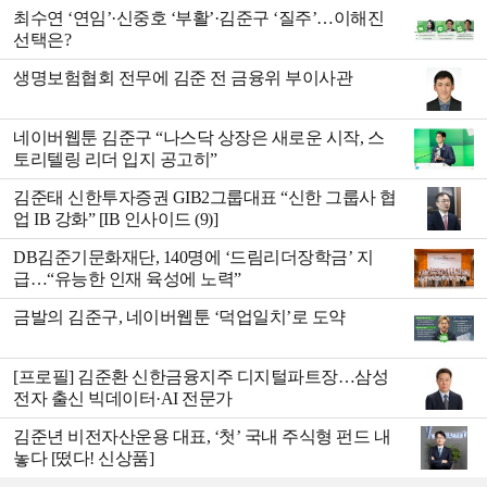
최수연 ‘연임’·신중호 ‘부활’·김준구 ‘질주’…이해진
선택은?
생명보험협회 전무에 김준 전 금융위 부이사관
네이버웹툰 김준구 “나스닥 상장은 새로운 시작, 스
토리텔링 리더 입지 공고히”
김준태 신한투자증권 GIB2그룹대표 “신한 그룹사 협
업 IB 강화” [IB 인사이드 (9)]
DB김준기문화재단, 140명에 ‘드림리더장학금’ 지
급…“유능한 인재 육성에 노력”
금발의 김준구, 네이버웹툰 ‘덕업일치’로 도약
[프로필] 김준환 신한금융지주 디지털파트장…삼성
전자 출신 빅데이터·AI 전문가
김준년 비전자산운용 대표, ‘첫’ 국내 주식형 펀드 내
놓다 [떴다! 신상품]