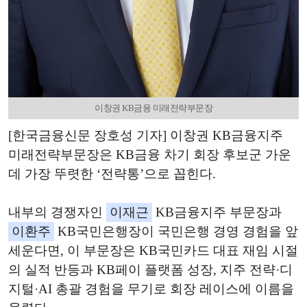
이창권 KB금융 미래전략부문장
[한국금융신문 장호성 기자] 이창권 KB금융지주
미래전략부문장은 KB금융 차기 회장 후보군 가운
데 가장 뚜렷한 ‘전략통’으로 꼽힌다.
내부의 경쟁자인
이재근
KB금융지주 부문장과
이환주
KB국민은행장이 국민은행 경영 경험을 앞
세운다면, 이 부문장은 KB국민카드 대표 재임 시절
의 실적 반등과 KB페이 플랫폼 성장, 지주 전략·디
지털·AI 총괄 경험을 무기로 회장 레이스에 이름을