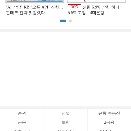
DQN
‘AI 상담’ KB·‘오픈 API’ 신한…
신한 6.9% 상한·하나
핀테크 전략 엇갈렸다
5.5% 고정…4대은행
중금리대출 승부수
이
증권
산업
유통·부동산
금융
보험
2금융