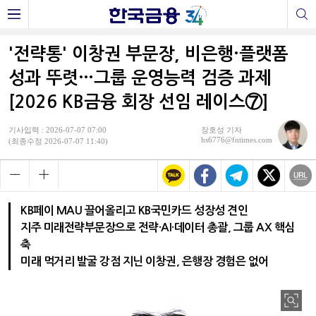
'전략통' 이창권 부문장, 비은행·플랫폼
성과 뚜렷…그룹 운영능력 검증 과제
[2026 KB금융 회장 선임 레이스⑦]
기사입력 : 2026-07-07 07:00
장호성 기자
hs6776@fntimes.com
(최종수정 2026-07-07 11:40)
KB페이 MAU 끌어올리고 KB국민카드 성장성 견인
지주 미래전략부문장으로 전략·AI·데이터 총괄, 그룹 AX 핵심
축
미래 먹거리 발굴 강점 지닌 이창권, 은행장 경험은 없어