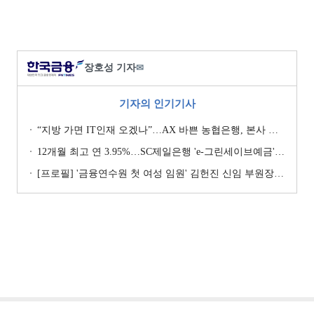
장호성 기자
✉
기자의 인기기사
“지방 가면 IT인재 오겠나”…AX 바쁜 농협은행, 본사 이전설에 ‘긴장’ [막 오른 금융권 하투(夏鬪)]
12개월 최고 연 3.95%…SC제일은행 'e-그린세이브예금' [이주의 은행 예금금리-8월 1주]
[프로필] '금융연수원 첫 여성 임원' 김헌진 신임 부원장···교육·디지털·기획 '올라운더'