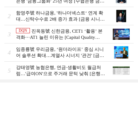
은행 '금융그룹화' 25년 여정 [수협은행 금융
그룹의 꿈①]
함영주號 하나금융, '하나더넥스트‘ 연계 확
2
대…신탁수수료 2배 증가 효과 [금융 시니어
비즈니스 돋보기]
DQN
진옥동號 신한금융, CET1 ‘활용’ 본
3
격화···AT1 늘린 이유는 [Capital Quality
Review]
임종룡號 우리금융, ‘원더라이프’ 중심 시니
4
어 솔루션 확대…계열사 시너지 '관건' [금융
시니어 비즈니스 돋보기]
강태영號 농협은행, 연금·생활비도 월급처
5
럼…'급여ON'으로 주거래 문턱 낮춰 [은행권
머니무브 대응 전략]