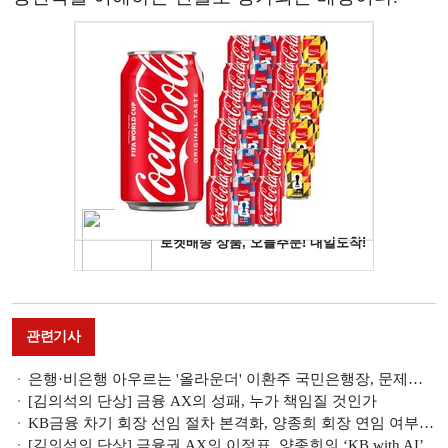
관련기사
은행·비은행 아우르는 '올라운더' 이환주 국민은행장, 문제는 '시기' [2026 KB금융 회장 선임 레이스⑥]
[김의석의 단상] 금융 AX의 성패, 누가 책임질 것인가
KB금융 차기 회장 선임 절차 본격화, 양종희 회장 연임 여부 촉각 [2026 금융지주 인사 풍향계]
[김의석의 단상] 금융권 AX의 이정표, 양종희의 ‘KB with AI’