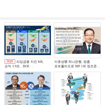
DQN
리딩금융 지킨 KB,
이호성號 하나은행, 맞춤
순익 3.9조…ROE·
포트폴리오로 IRP 1위 정조준
비용효율성까지 선두 [2026
[은행권 연금 방어전]
이
상반기 금융 리그테이블]