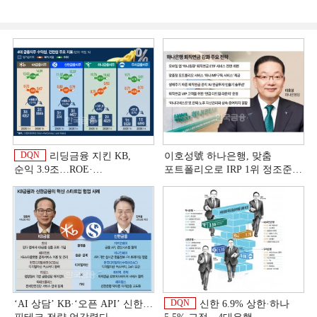
DQN
리딩금융 지킨 KB,
이호성號 하나은행, 맞춤
순익 3.9조…ROE·
포트폴리오로 IRP 1위 정조준
비용효율성까지 선두 [2026
[은행권 연금 방어전]
이
상반기 금융 리그테이블]
DQN
‘AI 상담’ KB·‘오픈 API’ 신한…
신한 6.9% 상한·하나