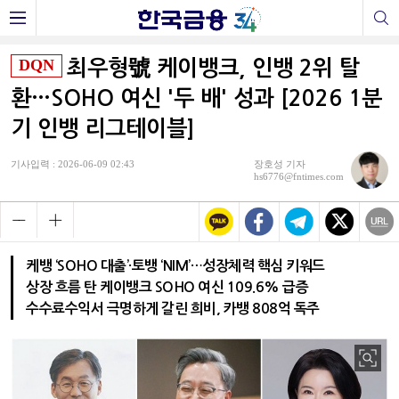
DQN
최우형號 케이뱅크, 인뱅 2위 탈
환…SOHO 여신 '두 배' 성과 [2026 1분
기 인뱅 리그테이블]
기사입력 : 2026-06-09 02:43
장호성 기자
hs6776@fntimes.com
케뱅 ‘SOHO 대출’·토뱅 ‘NIM’…성장체력 핵심 키워드
상장 흐름 탄 케이뱅크 SOHO 여신 109.6% 급증
수수료수익서 극명하게 갈린 희비, 카뱅 808억 독주