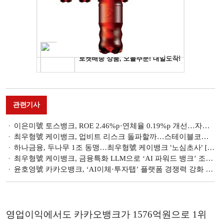
관련기사
이은미號 토스뱅크, ROE 2.46%p·연체율 0.19%p 개선…자산리밸런싱 '성과' [금융사 2026 1분기 실적]
최우형號 케이뱅크, 업비트 리스크 돌파할까…스테이블코인·BaaS 속도 [디지털자산 新경쟁 ②]
하나금융, 두나무 1조 동맹…최우형號 케이뱅크 '노심초사' [은행은 지금]
최우형號 케이뱅크, 금융특화 LLM으로 ‘AI 파워드 뱅크’ 조준 [금융권 AI 人포그래픽]
윤호영號 카카오뱅크, ‘AI이체·투자탭’ 플랫폼 경쟁력 강화 [금융권 AI 人포그래픽]
영업이익에서도 카카오뱅크가 1576억원으로 1위