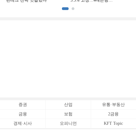
핀테크 전략 엇갈렸다
5.5% 고정…4대은행
중금리대출 승부수
이
증권
산업
유통·부동산
금융
보험
2금융
경제·시사
오피니언
KFT Topic