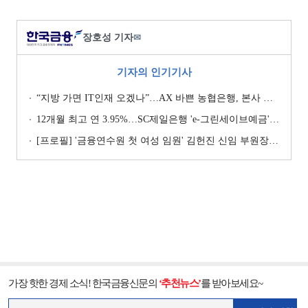
장호성 기자
✉
기자의 인기기사
“지방 가면 IT인재 오겠나”…AX 바쁜 농협은행, 본사 이전설에 ‘긴장’ [막 오른 금융권 하투(夏鬪)]
12개월 최고 연 3.95%…SC제일은행 'e-그린세이브예금' [이주의 은행 예금금리-8월 1주]
[프로필] '금융연수원 첫 여성 임원' 김헌진 신임 부원장···교육·디지털·기획 '올라운더'
가장 핫한 경제 소식! 한국금융신문의
‘추천뉴스’
를 받아보세요~