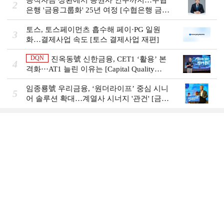
2
은행 '금융그룹화' 25년 여정 [수협은행 금융
그룹의 꿈①]
토스, 토스페이먼츠 흡수해 페이·PG 일원
3
화…결제사업 속도 [토스 결제사업 재편]
DQN
진옥동號 신한금융, CET1 ‘활용’ 본
4
격화···AT1 늘린 이유는 [Capital Quality
Review]
임종룡號 우리금융, ‘원더라이프’ 중심 시니
5
어 솔루션 확대…계열사 시너지 '관건' [금융
시니어 비즈니스 돋보기]