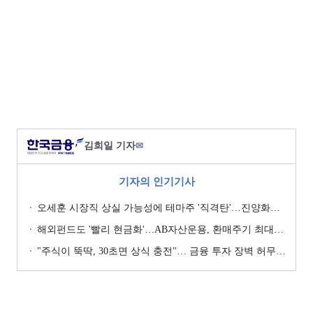
김희일 기자
✉
기자의 인기기사
오세훈 시장직 상실 가능성에 테마주 '직격탄'…진양화학 하한가
해외펀드도 '빨리 현금화'…AB자산운용, 환매주기 최대 3일 단축
"주식이 뚝딱, 30초면 상식 충전"… 금융 투자 장벽 허무는 '이지 파이낸스' 열풍