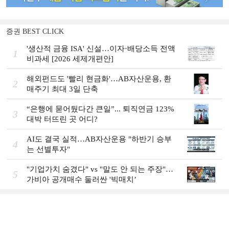
증권 BEST CLICK
'생산적 금융 ISA' 신설…이자·배당소득 전액
1
비과세 [2026 세제개편안]
해외펀드도 '빨리 현금화'…AB자산운용, 환
2
매주기 최대 3일 단축
“은행에 묻어뒀다간 큰일”... 퇴직연금 123%
3
대박 터뜨린 곳 어디?
AI도 결국 실적…AB자산운용 "하반기 승부
4
는 선별투자"
"기업가치 숨겼다" vs "말도 안 되는 주장"…
5
가비아 공개매수 둘러싼 '빅매치’