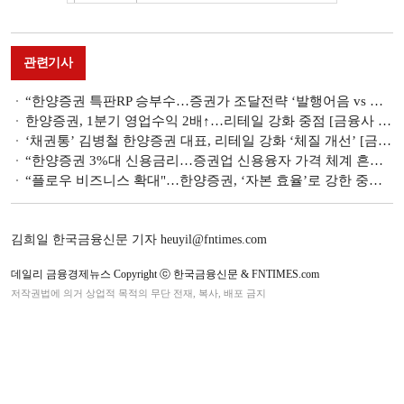
관련기사
“한양증권 특판RP 승부수…증권가 조달전략 ‘발행어음 vs 리테일’ 양극화”
한양증권, 1분기 영업수익 2배↑…리테일 강화 중점 [금융사 2026 1분기 실적]
‘채권통’ 김병철 한양증권 대표, 리테일 강화 ‘체질 개선’ [금투업계 CEO열전 (46)]
“한양증권 3%대 신용금리…증권업 신용융자 가격 체계 흔들다"
“플로우 비즈니스 확대"…한양증권, ‘자본 효율’로 강한 중형사 선언
김희일 한국금융신문 기자 heuyil@fntimes.com
데일리 금융경제뉴스 Copyright ⓒ 한국금융신문 & FNTIMES.com
저작권법에 의거 상업적 목적의 무단 전재, 복사, 배포 금지