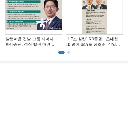
발행어음 깃발·그룹 시너지…
‘1.7조 실탄’ KB증권…초대형
하나증권, 성장 발판 마련
IB 넘어 IMA도 정조준 [전업계
[전업계 추격하는 은행계
추격하는 은행계 증권사 (2)]
증권사 (3)]