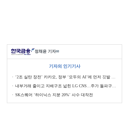
정채윤 기자
✉
기자의 인기기사
‘2조 실탄 장전’ 카카오, 정부 ‘모두의 AI’에 먼저 깃발 꽂은 셈법
내부거래 줄이고 지배구조 넓힌 LG CNS…주가 돌파구는 ‘RX’ [기업지배구조 보고서]
SK스퀘어 ‘하이닉스 지분 20%’ 사수 대작전