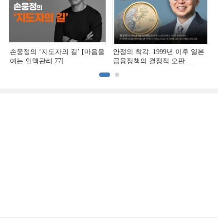
손웅정의 ‘지도자의 길’ [마음을
안정의 착각: 1999년 이후 일본
여는 인맥관리 77]
금융정책의 결정적 오판
[김성민의 일본 위기 딥리뷰]