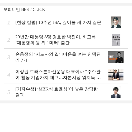
오피니언 BEST CLICK
1
[현장 칼럼] 10주년 ISA, 짚어볼 세 가지 질문
29년간 대통령 8명 경호한 박진이, 회고록
2
‘대통령의 등 뒤 1미터’ 출간
손웅정의 ‘지도자의 길’ [마음을 여는 인맥관
3
리 77]
이성원 트러스톤자산운용 대표이사 “주주관
4
여 활동 기업가치 제고…자본시장 워치독 역
할”
[기자수첩] ‘MBK식 효율성’이 낳은 참담한
5
결과