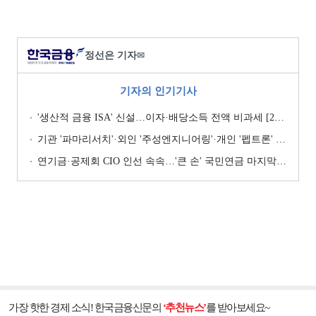
정선은 기자
✉
기자의 인기기사
'생산적 금융 ISA' 신설…이자·배당소득 전액 비과세 [2026 세제개편안]
기관 '파마리서치'·외인 '주성엔지니어링'·개인 '펩트론' 1위 [주간 코스닥 순매수- 2026년 7월27일~7월31일]
연기금·공제회 CIO 인선 속속…'큰 손' 국민연금 마지막 타자
가장 핫한 경제 소식! 한국금융신문의
‘추천뉴스’
를 받아보세요~