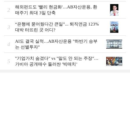
해외펀드도 '빨리 현금화'…AB자산운용, 환
2
매주기 최대 3일 단축
“은행에 묻어뒀다간 큰일”... 퇴직연금 123%
3
대박 터뜨린 곳 어디?
AI도 결국 실적…AB자산운용 "하반기 승부
4
는 선별투자"
"기업가치 숨겼다" vs "말도 안 되는 주장"…
5
가비아 공개매수 둘러싼 '빅매치’