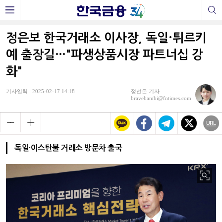
정은보 한국거래소 이사장, 독일·튀르키
예 출장길…"파생상품시장 파트너십 강
화"
기사입력 : 2025-02-17 14:18
정선은 기자
bravebambi@fntimes.com
독일·이스탄불 거래소 방문차 출국