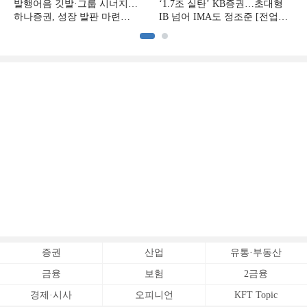
발행어음 깃발·그룹 시너지…
‘1.7조 실탄’ KB증권…초대형
하나증권, 성장 발판 마련
IB 넘어 IMA도 정조준 [전업계
[전업계 추격하는 은행계
추격하는 은행계 증권사 (2)]
증권사 (3)]
증권
산업
유통·부동산
금융
보험
2금융
경제·시사
오피니언
KFT Topic