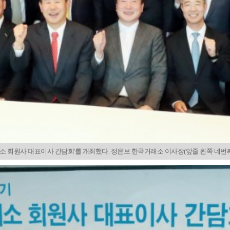
소 회원사 대표이사 간담회'를 개최했다. 정은보 한국거래소 이사장(앞줄 왼쪽 네번째)과 