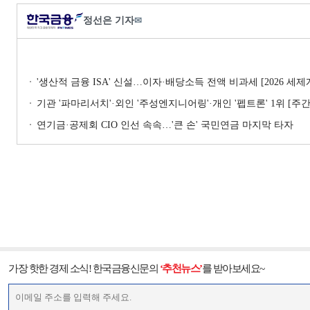
정선은 기자
✉
'생산적 금융 ISA' 신설…이자·배당소득 전액 비과세 [2026 세
기관 '파마리서치'·외인 '주성엔지니어링'·개인 '펩트론' 1위 [주간 
연기금·공제회 CIO 인선 속속…'큰 손' 국민연금 마지막 타자
가장 핫한 경제 소식! 한국금융신문의
‘추천뉴스’
를 받아보세요~