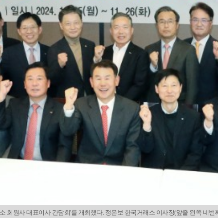
소 회원사 대표이사 간담회'를 개최했다. 정은보 한국거래소 이사장(앞줄 왼쪽 네번째)과 