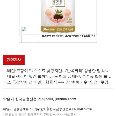
관련기사
배민·쿠팡이츠, 수수료 낮췄지만…'반쪽짜리' 상생안 말 나오는 이유
내릴 생각이 있긴 할까?…쿠팡이츠 vs 배민, 수수료 합의 불발 '네 탓' 공방
또 국감장에 선 배민…함윤식 부사장 ‘최혜대우’ 인정 “쿠팡 때문”
박슬기 한국금융신문 기자 seulgi@fntimes.com
데일리 금융경제뉴스 Copyright ⓒ 한국금융신문 & FNTIMES.com
저작권법에 의거 상업적 목적의 무단 전재, 복사, 배포 금지