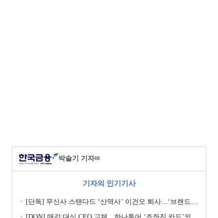
박슬기 기자
✉
기자의 인기기사
[단독] 무신사 스탠다드 ‘산역사’ 이건오 퇴사…‘브랜드 정체성’ 전환점 맞나
[DQN] 매각 대신 CEO 교체…하나투어 ‘조좌진 카드’의 속내 [Z-스코어 기업가치 바로보기]