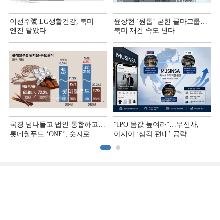
이선주號 LG생활건강, 북미
윤상현 ‘원톱ʼ 굳힌 콜마그룹…
엔진 달았다
북미 재건 속도 낸다
국경 넘나들고 법인 통합하고…
“IPO 몸값 높여라”…무신사,
롯데웰푸드 ‘ONE’, 숫자로
아시아 ‘삼각 편대’ 공략
증명하다