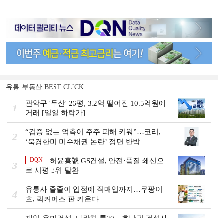
유통·부동산 BEST CLICK
관악구 '두산' 26평, 3.2억 떨어진 10.5억원에
1
거래 [일일 하락가]
“검증 없는 억측이 주주 피해 키워”…코리,
2
‘북경한미 미수채권 논란’ 정면 반박
DQN
허윤홍號 GS건설, 안전·품질 쇄신으
3
로 시평 3위 탈환
유통사 줄줄이 입점에 직매입까지…쿠팡이
4
츠, 퀵커머스 판 키운다