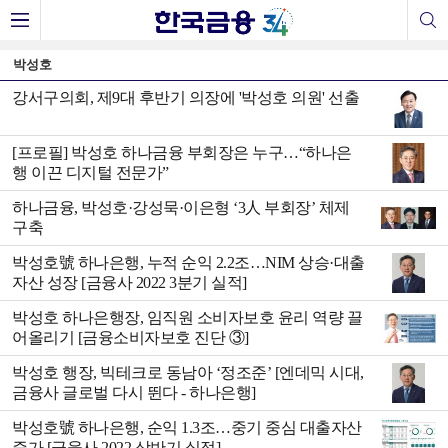
박성호
강서구의회, 제9대 후반기 의장에 '박성호 의원' 선출
[프로필] 박성호 하나금융 부회장은 누구…“하나은
행 이끈 디지털 전문가”
하나금융, 박성호·강성묵·이은형 ‘3人 부회장’ 체제
구축
박성호號 하나은행, 누적 순익 2.2조…NIM 상승·대출
자산 성장 [금융사 2022 3분기 실적]
박성호 하나은행장, 임직원 소비자보호 윤리 역량 끌
어올리기 [금융소비자보호 진단 ③]
박성호 행장, 빅테크로 동남아 ‘정조준’ [엔데믹 시대,
금융사 글로벌 다시 뛴다 - 하나은행]
박성호號 하나은행, 순익 1.3조…중기 중심 대출자산
증가 [금융사 2022 상반기 실적]