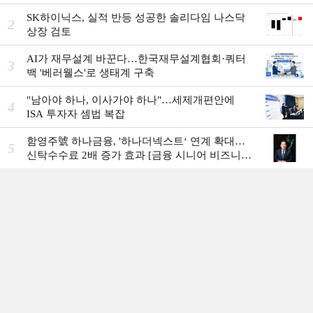
SK하이닉스, 실적 반등 성공한 솔리다임 나스닥
2
상장 검토
AI가 재무설계 바꾼다…한국재무설계협회·쿼터
3
백 '베러웰스'로 생태계 구축
"남아야 하나, 이사가야 하나"…세제개편안에
4
ISA 투자자 셈법 복잡
함영주號 하나금융, '하나더넥스트‘ 연계 확대…
5
신탁수수료 2배 증가 효과 [금융 시니어 비즈니스
돋보기]