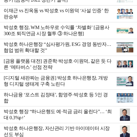
이재근 vs 진옥동 vs 박성호 vs 이원덕 ‘사설 인증’ 한
판승부
박성호 행장, WM 노하우로 수익률 ‘차별화’ [금융사
300조 퇴직연금 시장 혈투 ③ 하나은행]
박성호 하나은행장 “심사평가원, ESG 경영 동반자…
협업 범위 확대할 것”
[금융 플랫폼 대전] 권준학·박성호·이원덕, 같은 듯 다
른 ‘메타버스’ 선점 전략
[디지털 새판짜는 금융권] 박성호 하나은행장, 개방
형 디지털 생태계 구축 노린다
하나금융 ‘포스트 김정태’, 함영주·박성호 등 5인 경
합
박성호 행장 “하나은행도 예·적금 금리 올린다”… ‘최
대 0.3%p↑’
박성호 하나은행장, 자산관리 기반 마이데이터 시장
선도 부심