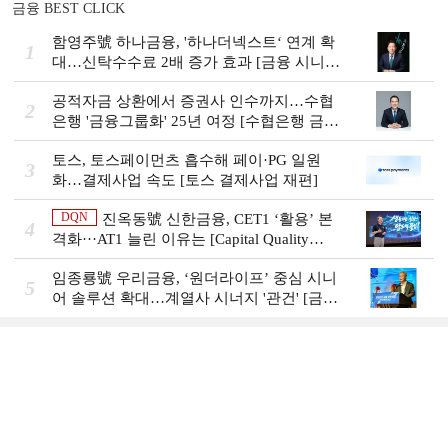
금융 BEST CLICK
함영주號 하나금융, '하나더넥스트‘ 연계 확
1
대…신탁수수료 2배 증가 효과 [금융 시니어
비즈니스 돋보기]
공적자금 상환에서 증권사 인수까지…수협
2
은행 '금융그룹화' 25년 여정 [수협은행 금융
그룹의 꿈①]
토스, 토스페이먼츠 흡수해 페이·PG 일원
3
화…결제사업 속도 [토스 결제사업 재편]
DQN
진옥동號 신한금융, CET1 ‘활용’ 본
4
격화···AT1 늘린 이유는 [Capital Quality
Review]
임종룡號 우리금융, ‘원더라이프’ 중심 시니
5
어 솔루션 확대…계열사 시너지 '관건' [금융
시니어 비즈니스 돋보기]