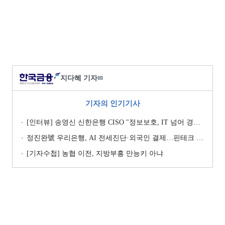
지다혜 기자
✉
기자의 인기기사
[인터뷰] 송영신 신한은행 CISO "정보보호, IT 넘어 경영 리스크로 관리" [2026 은행권 보안 전략 ③]
정진완號 우리은행, AI 전세진단·외국인 결제…핀테크 협업 강화
[기자수첩] 농협 이전, 지방부흥 만능키 아냐