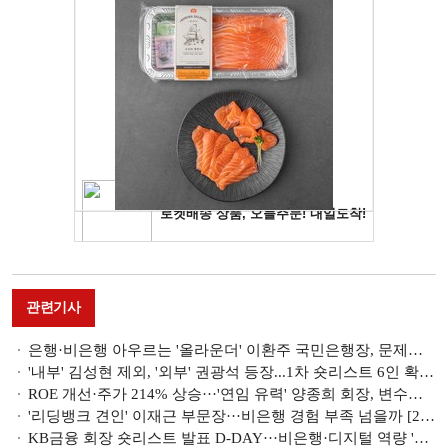
관련기사
은행·비은행 아우르는 '올라운더' 이환주 국민은행장, 문제는 '시기' [2026 KB금융 회장 선임 레이스⑥]
'내부' 김성현 제외, '외부' 권광석 등장...1차 숏리스트 6인 확정 [2026 KB금융 회장 선임 레이스 ③]
ROE 개선·주가 214% 상승···'연임 유력' 양종희 회장, 변수는 [2026 KB금융 회장 선임 레이스④]
'리딩뱅크 견인' 이재근 부문장···비은행 경험 부족 넘을까 [2026 KB금융 회장 선임 레이스⑤]
KB금융 회장 숏리스트 발표 D-DAY···비은행·디지털 역량 '관건' [2026 KB금융 회장 선임 레이스①]