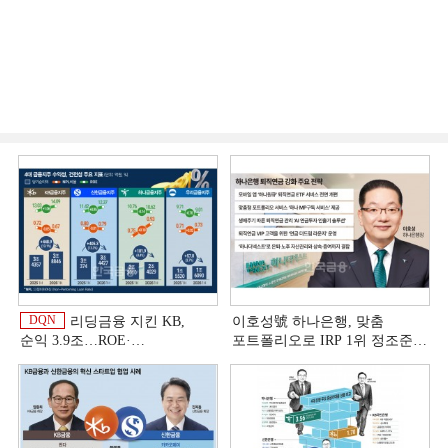
DQN
리딩금융 지킨 KB,
이호성號 하나은행, 맞춤
순익 3.9조…ROE·
포트폴리오로 IRP 1위 정조준
비용효율성까지 선두 [2026
[은행권 연금 방어전]
이
상반기 금융 리그테이블]