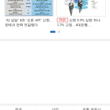
DQN
‘AI 상담’ KB·‘오픈 API’ 신한…
신한 6.9% 상한·하나
핀테크 전략 엇갈렸다
5.5% 고정…4대은행
중금리대출 승부수
이
증권
산업
유통·부동산