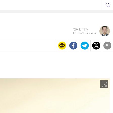
김희일 기자
heuyil@fntimes.com