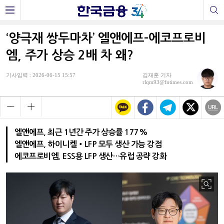
‘양극재 쌍두마차’ 엘앤에프-에코프로비
엠, 주가 상승 2배 차 왜?
기사입력 : 2026-06-15 15:57
김재훈 기자
rlqm93@fntimes.com
엘앤에프, 최근 1년간 주가 상승률 177%
엘앤에프, 하이니켈‧LFP 모두 생산 가능 강점
에코프로비엠, ESS용 LFP 생산…유럽 공략 강화