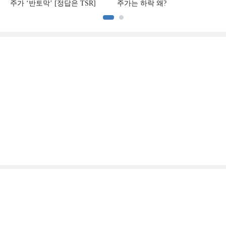
주가 ‘반토막’ [정답은 TSR]
주가는 하락 왜?
증권
산업
유통·부동산
금융
보험
2금융
경제·시사
오피니언
KFT Topic