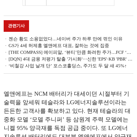
관련기사
젠슨 황도 소용없었다…네이버 주가 하루 만에 꺾인 이유
GS가 4세 허제홍 엘앤에프 대표, 잘하는 것에 집중
[THE COMPASS] 에이피알, ‘뷰티’만큼 화려한 주가…FCF ‘파워’로 입증
[DQN] 4대 금융 저평가 탈출 '가시화'···신한 'EPS'·KB 'PBR' 독보적 [금융권 2026 1분기 리그테이블]
‘비철강 사업 날개 단’ 포스코홀딩스, 주가도 두 달 새 45%↑
엘앤에프는 NCM 배터리가 대세이던 시절부터 기
술력을 앞세워 테슬라와 LG에너지솔루션이라는
든든한 고객사를 확보하고 있다. 현재 테슬라의 대
중화 모델 ‘모델 주니퍼’ 등 삼원계 주력 모델에는
니켈 95% 양극재를 독점 공급 중이다. 또 LG에너
지솔루션 배터리에도 대부분 엘앤에프에서 양극재