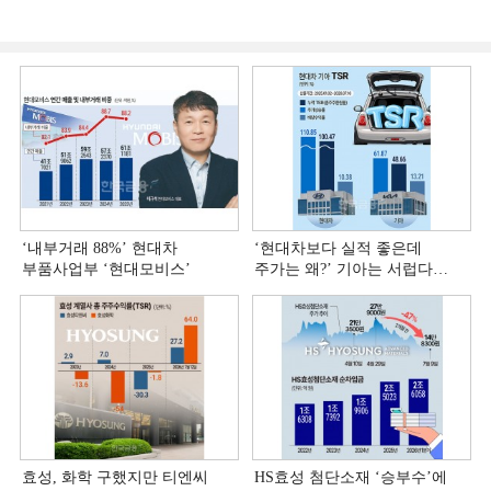
‘내부거래 88%ʼ 현대차
‘현대차보다 실적 좋은데
부품사업부 ‘현대모비스ʼ
주가는 왜?ʼ 기아는 서럽다
[정답은 TSR]
효성, 화학 구했지만 티엔씨
HS효성 첨단소재 ‘승부수’에