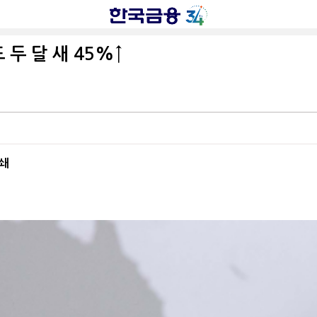
 두 달 새 45%↑
상쇄