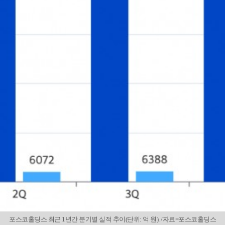
포스코홀딩스 최근 1년간 분기별 실적 추이(단위: 억 원). /자료=포스코홀딩스