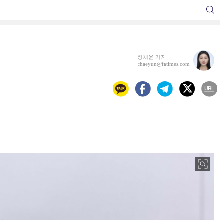
정채윤 기자
chaeyun@fntimes.com