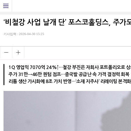
‘비철강 사업 날개 단’ 포스코홀딩스, 주가도
기사입력 : 2026-04-30 15:25
1Q 영업익 7070억 24%↑…철강 부진은 자회사 포트폴리오로 
주가 31만→46만 퀀텀 점프…중국발 공급난 속 가격 결정력 회복
리튬 생산 가시화에 8조 가치 반영…‘소재 지주사’ 리레이팅 본격화