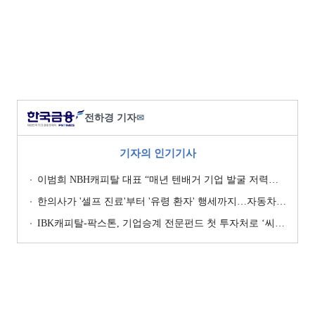
전하경 기자
✉
기자의 인기기사
이범희 NBH캐피탈 대표 “매년 텐배거 기업 발굴 저력…올해 ROE 20% 목표”
한의사가 '셀프 진료'부터 '유령 환자' 행세까지…자동차보험 악용 심각 [경상환자 8주룰 도입 초읽기]
IBK캐피탈-팍스톤, 기업승계 전문펀드 첫 투자처로 ‘씨엠디기술단’ 낙점 [캐피탈사 돋보기]