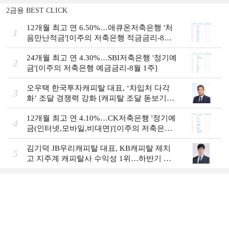
2금융 BEST CLICK
12개월 최고 연 6.50%…애큐온저축은행 '처
1
음만난적금'[이주의 저축은행 적금금리-8월
1주]
24개월 최고 연 4.30%…SBI저축은행 '정기예
2
금'[이주의 저축은행 예금금리-8월 1주]
오우택 한국투자캐피탈 대표, ‘차입처 다각
3
화ʼ 조달 경쟁력 강화 [캐피탈 조달 돋보기
(12)]
12개월 최고 연 4.10%…CK저축은행 '정기예
4
금(인터넷,모바일,비대면)'[이주의 저축은행
예금금리-8월 1주]
김기덕 JB우리캐피탈 대표, KB캐피탈 제치
5
고 지주계 캐피탈사 수익성 1위…하반기 외
국인 대상 상품 재정비 [2026 금융사 상반기
실적]