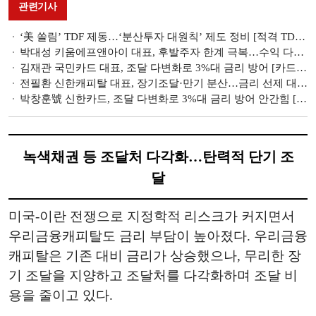
관련기사
‘美 쏠림’ TDF 제동…‘분산투자 대원칙’ 제도 정비 [적격 TDF 중간점검 (중)]
박대성 키움에프앤아이 대표, 후발주자 한계 극복…수익 다변화 추진 [2026 NPL 돋보기 ②]
김재관 국민카드 대표, 조달 다변화로 3%대 금리 방어 [카드 조달 돋보기 (3)]
전필환 신한캐피탈 대표, 장기조달·만기 분산…금리 선제 대응 [캐피탈 조달 돋보기 (4)]
박창훈號 신한카드, 조달 다변화로 3%대 금리 방어 안간힘 [카드 조달 돋보기 (2)]
녹색채권 등 조달처 다각화…탄력적 단기 조
달
미국-이란 전쟁으로 지정학적 리스크가 커지면서
우리금융캐피탈도 금리 부담이 높아졌다. 우리금융
캐피탈은 기존 대비 금리가 상승했으나, 무리한 장
기 조달을 지양하고 조달처를 다각화하며 조달 비
용을 줄이고 있다.