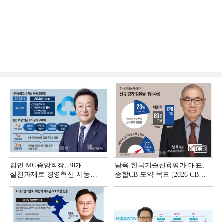
김인 MG중앙회장, 38개
남욱 한국기술신용평가 대표,
실천과제로 경영혁신 시동
종합CB 도약 목표 [2026 CB사
[상호금융 경영혁신 진단 ①]
하반기 전략 ③]