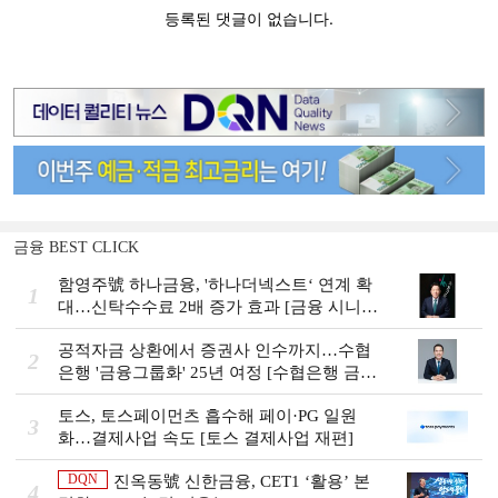
금융 BEST CLICK
함영주號 하나금융, '하나더넥스트‘ 연계 확
1
대…신탁수수료 2배 증가 효과 [금융 시니어
비즈니스 돋보기]
공적자금 상환에서 증권사 인수까지…수협
2
은행 '금융그룹화' 25년 여정 [수협은행 금융
그룹의 꿈①]
토스, 토스페이먼츠 흡수해 페이·PG 일원
3
화…결제사업 속도 [토스 결제사업 재편]
DQN
진옥동號 신한금융, CET1 ‘활용’ 본
4