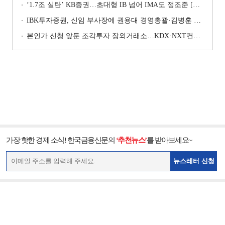
‘1.7조 실탄’ KB증권…초대형 IB 넘어 IMA도 정조준 [전업계 추격하는 은행계 증권사 (2)]
IBK투자증권, 신임 부사장에 권용대 경영총괄·김병훈 생산적금융 총괄 선임
본인가 신청 앞둔 조각투자 장외거래소…KDX·NXT컨소 막판 점검 ‘분주’
가장 핫한 경제 소식! 한국금융신문의
‘추천뉴스’
를 받아보세요~
뉴스레터 신청