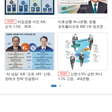
DQN
리딩금융 지킨 KB,
이호성號 하나은행, 맞춤
순익 3.9조…ROE·
포트폴리오로 IRP 1위 정조준
비용효율성까지 선두 [2026
[은행권 연금 방어전]
이
상반기 금융 리그테이블]
DQN
‘AI 상담’ KB·‘오픈 API’ 신한…
신한 6.9% 상한·하나
핀테크 전략 엇갈렸다
5.5% 고정…4대은행
중금리대출 승부수
이