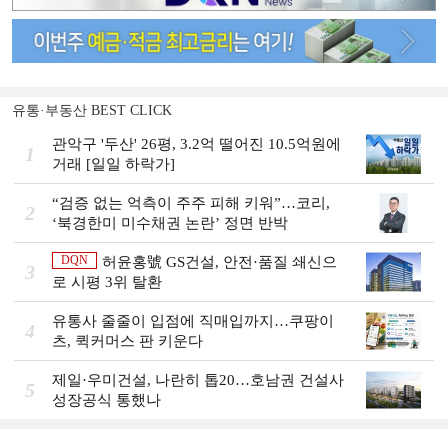
유통·부동산 BEST CLICK
관악구 '두산' 26평, 3.2억 떨어진 10.5억원에
1
거래 [일일 하락가]
“검증 없는 억측이 주주 피해 키워”…코리,
2
‘북경한미 미수채권 논란’ 정면 반박
DQN
허윤홍號 GS건설, 안전·품질 쇄신으
3
로 시평 3위 탈환
유통사 줄줄이 입점에 직매입까지…쿠팡이
4
츠, 퀵커머스 판 키운다
제일·우미건설, 나란히 톱20…호남권 건설사
5
성장공식 통했나