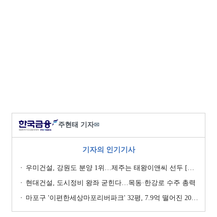
주현태 기자
✉
기자의 인기기사
우미건설, 강원도 분양 1위…제주는 태왕이앤씨 선두 [이 지역 분양왕-강원·제주]
현대건설, 도시정비 왕좌 굳힌다…목동·한강로 수주 총력
마포구 '이편한세상마포리버파크' 32평, 7.9억 떨어진 20.4억원에 거래 [일일 하락가]