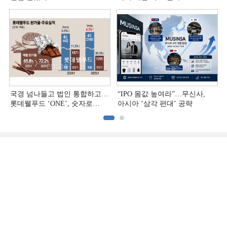
국경 넘나들고 법인 통합하고…
“IPO 몸값 높여라”…무신사,
롯데웰푸드 ‘ONE’, 숫자로
아시아 ‘삼각 편대’ 공략
증명하다