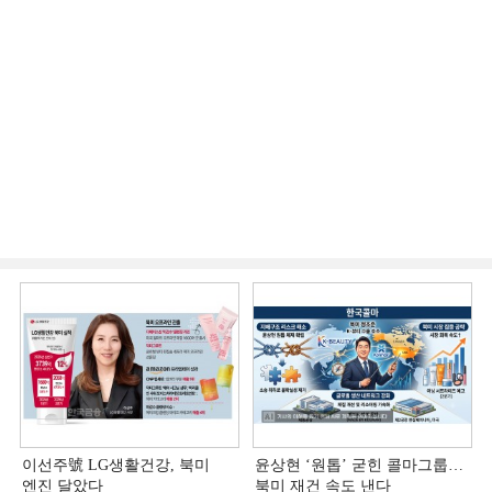
이선주號 LG생활건강, 북미
윤상현 ‘원톱ʼ 굳힌 콜마그룹…
엔진 달았다
북미 재건 속도 낸다