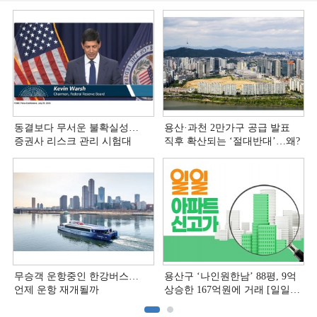
동결보다 무서운 불확실성…
용산·과천 2만가구 공급 발표
증권사 리스크 관리 시험대
직후 확산되는 ‘절대반대’…왜?
무승객 운항중인 한강버스…
용산구 ‘나인원한남’ 88평, 9억
언제 운항 재개될까
상승한 167억원에 거래 [일일
아파트 신고가]