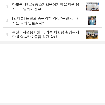
마포구, 연 1% 중소기업육성기금 20억원 융
3
자…11일까지 접수
[인터뷰] 윤판오 중구의회 의장 “구민 삶 바
4
꾸는 의회 만들겠다”
용산구자원봉사센터, 가족 체험형 환경봉사
5
단 운영…탄소중립 실천 확산