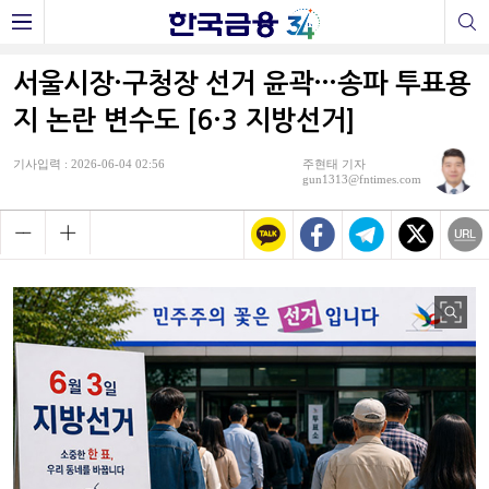
서울시장·구청장 선거 윤곽…송파 투표용
지 논란 변수도 [6·3 지방선거]
기사입력 : 2026-06-04 02:56
주현태 기자
gun1313@fntimes.com