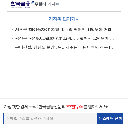
주현태 기자
✉
기자의 인기기사
서초구 '메이플자이' 25평, 13.2억 떨어진 33억원에 거래 [일일 하락가]
용산구 '용산KCC웰츠타워' 32평, 5.5 떨어진 12억원에 거래 [일일 하락가]
우미건설, 강원도 분양 1위…제주는 태왕이앤씨 선두 [이 지역 분양왕-강원·제주]
가장 핫한 경제 소식! 한국금융신문의
‘추천뉴스’
를 받아보세요~
뉴스레터 신청