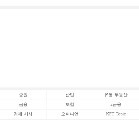
증권
산업
유통·부동산
금융
보험
2금융
경제·시사
오피니언
KFT Topic
전체서비스