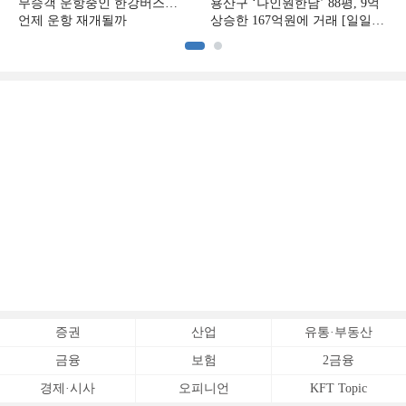
무승객 운항중인 한강버스…
용산구 ‘나인원한남’ 88평, 9억
언제 운항 재개될까
상승한 167억원에 거래 [일일
아파트 신고가]
증권
산업
유통·부동산
금융
보험
2금융
경제·시사
오피니언
KFT Topic