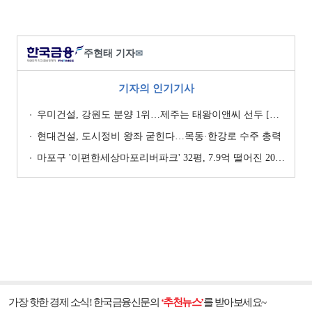
주현태 기자
✉
기자의 인기기사
우미건설, 강원도 분양 1위…제주는 태왕이앤씨 선두 [이 지역 분양왕-강원·제주]
현대건설, 도시정비 왕좌 굳힌다…목동·한강로 수주 총력
마포구 '이편한세상마포리버파크' 32평, 7.9억 떨어진 20.4억원에 거래 [일일 하락가]
가장 핫한 경제 소식! 한국금융신문의
‘추천뉴스’
를 받아보세요~