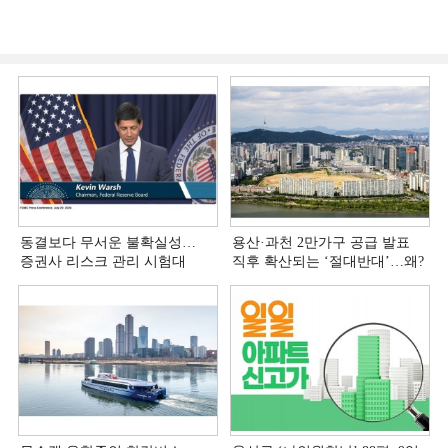
동결보다 무서운 불확실성…
용산·과천 2만가구 공급 발표
증권사 리스크 관리 시험대
직후 확산되는 ‘절대반대’…왜?