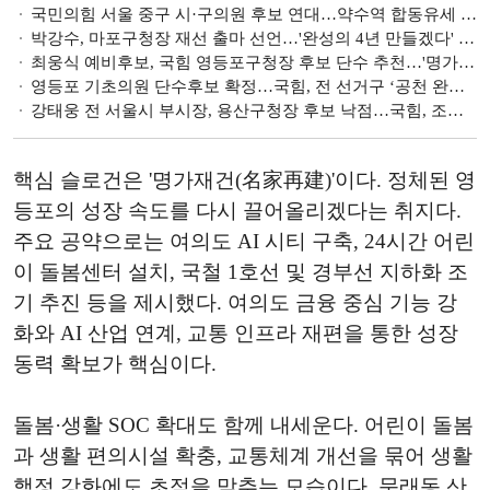
국민의힘 서울 중구 시·구의원 후보 연대…약수역 합동유세 전개 [6·3지방선거]
박강수, 마포구청장 재선 출마 선언…'완성의 4년 만들겠다' [6·3 지방선거]
최웅식 예비후보, 국힘 영등포구청장 후보 단수 추천…'명가재건으로 변화 만들겠다' [6·3 지방선거]
영등포 기초의원 단수후보 확정…국힘, 전 선거구 ‘공천 완료’ [6·3 지방선거]
강태웅 전 서울시 부시장, 용산구청장 후보 낙점…국힘, 조상현·김경대·김형석 경선 [6·3 지방선거]
핵심 슬로건은 '명가재건(名家再建)'이다. 정체된 영
등포의 성장 속도를 다시 끌어올리겠다는 취지다.
주요 공약으로는 여의도 AI 시티 구축, 24시간 어린
이 돌봄센터 설치, 국철 1호선 및 경부선 지하화 조
기 추진 등을 제시했다. 여의도 금융 중심 기능 강
화와 AI 산업 연계, 교통 인프라 재편을 통한 성장
동력 확보가 핵심이다.
돌봄·생활 SOC 확대도 함께 내세운다. 어린이 돌봄
과 생활 편의시설 확충, 교통체계 개선을 묶어 생활
행정 강화에도 초점을 맞추는 모습이다. 문래동 산