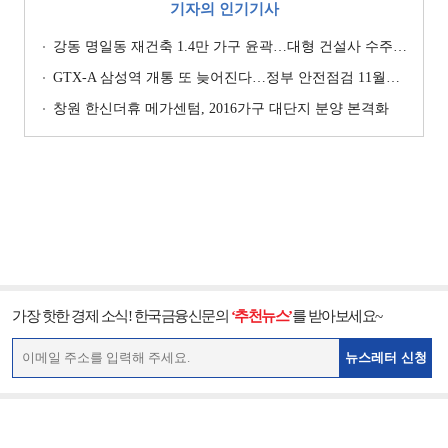
기자의 인기기사
강동 명일동 재건축 1.4만 가구 윤곽…대형 건설사 수주전 채비
GTX-A 삼성역 개통 또 늦어진다…정부 안전점검 11월까지 확대
창원 한신더휴 메가센텀, 2016가구 대단지 분양 본격화
가장 핫한 경제 소식! 한국금융신문의
‘추천뉴스’
를 받아보세요~
뉴스레터 신청