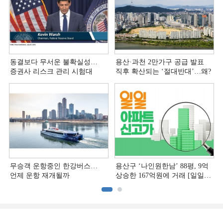
동결보다 무서운 불확실성…
용산·과천 2만가구 공급 발표
증권사 리스크 관리 시험대
직후 확산되는 ‘절대반대’…왜?
무승객 운항중인 한강버스…
용산구 ‘나인원한남’ 88평, 9억
언제 운항 재개될까
상승한 167억원에 거래 [일일
아파트 신고가]