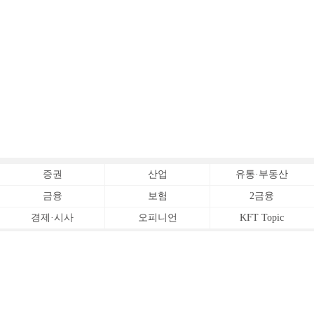
증권
산업
유통·부동산
금융
보험
2금융
경제·시사
오피니언
KFT Topic
전체서비스
Copyrightⓒ
한국금융신문 All Rights Reserved.