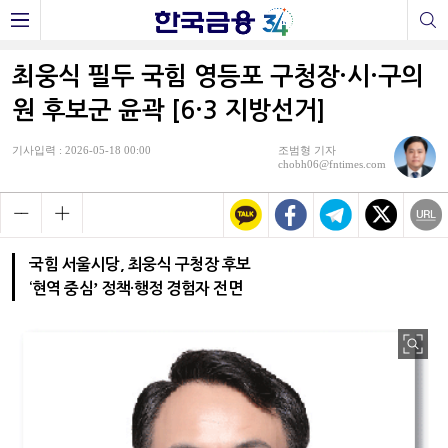
최웅식 필두 국힘 영등포 구청장·시·구의
원 후보군 윤곽 [6·3 지방선거]
기사입력 : 2026-05-18 00:00
조범형 기자
chobh06@fntimes.com
국힘 서울시당, 최웅식 구청장 후보
‘현역 중심ʼ 정책·행정 경험자 전면