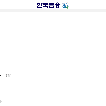
지 역할”
자”