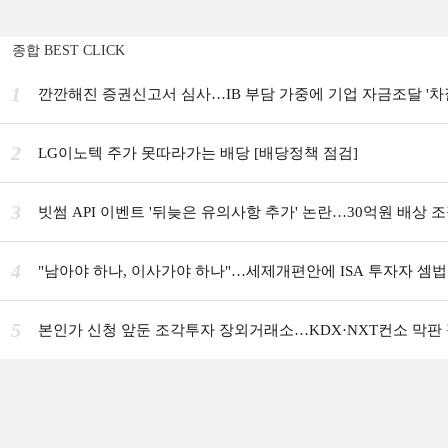
종합 BEST CLICK
1
깐깐해진 증권신고서 심사…IB 부담 가중에 기업 자금조달 '차
2
LG이노텍 주가 못따라가는 배당 [배당정책 점검]
3
빗썸 API 이벤트 '뒤늦은 유의사항 추가' 논란…30억원 배상 
4
"남아야 하나, 이사가야 하나"…세제개편안에 ISA 투자자 셈법
5
본인가 신청 앞둔 조각투자 장외거래소…KDX·NXT컨소 막판 