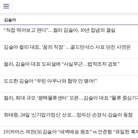
김슬아
“직접 먹어보고 판다”…컬리 김슬아, 10년 집념의 결실
김슬아 컬리 대표, ‘꿈의 직장’ …골드만삭스 사표 던진 사연은
컬리, 김슬아 대표 도피설에 “사실무근…법적조치 검토”
도도한 김슬아 “우린 아무나와 협약 안 맺어!”
컬리, 최대 규모 ‘평택물류센터’ 오픈…김슬아 대표 “물류 중심기
최태원, 24일 '신기업가정신' 선포…정의선·손경식·김슬아 동참
[이커머스 격전(3)] 김슬아 “새벽배송 원조” vs 안준형 “유일한 흑