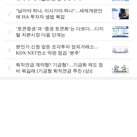
"남아야 하나, 이사가야 하나"…세제개편안
2
에 ISA 투자자 셈법 복잡
‘토큰증권’과 ‘증권 토큰화’는 다르다…디지
3
털 자본시장 다음 단계는
본인가 신청 앞둔 조각투자 장외거래소…
4
KDX·NXT컨소 막판 점검 ‘분주’
퇴직연금 계약형? 기금형?…기금화 제도 정
5
비 뭐길래 [기금형 퇴직연금 추진 (상)]