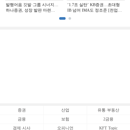
발행어음 깃발·그룹 시너지…
‘1.7조 실탄’ KB증권…초대형
하나증권, 성장 발판 마련
IB 넘어 IMA도 정조준 [전업계
[전업계 추격하는 은행계
추격하는 은행계 증권사 (2)]
증권사 (3)]
증권
산업
유통·부동산
금융
보험
2금융
경제·시사
오피니언
KFT Topic