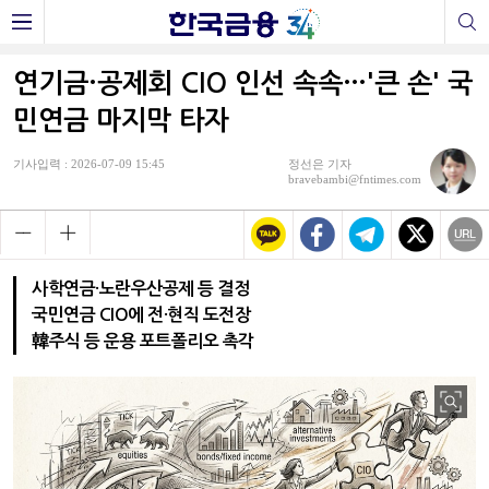
연기금·공제회 CIO 인선 속속…'큰 손' 국
민연금 마지막 타자
기사입력 : 2026-07-09 15:45
정선은 기자
bravebambi@fntimes.com
사학연금·노란우산공제 등 결정
국민연금 CIO에 전·현직 도전장
韓주식 등 운용 포트폴리오 촉각