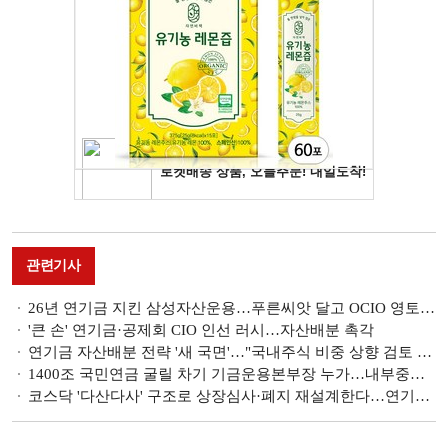
관련기사
26년 연기금 지킨 삼성자산운용…푸른씨앗 달고 OCIO 영토 넓혀 [OCIO 힘 싣는 운용사들 (1)]
'큰 손' 연기금·공제회 CIO 인선 러시…자산배분 촉각
연기금 자산배분 전략 '새 국면'…"국내주식 비중 상향 검토 필요"
1400조 국민연금 굴릴 차기 기금운용본부장 누가…내부중용 VS 외부수혈
코스닥 '다산다사' 구조로 상장심사·폐지 재설계한다…연기금 진입도 유도