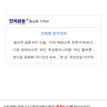
정선은 기자
✉
기자의 인기기사
'생산적 금융 ISA' 신설…이자·배당소득 전액 비과세 [2026 세제개편안]
기관 '파마리서치'·외인 '주성엔지니어링'·개인 '펩트론' 1위 [주간 코스닥 순매수- 2026년 7월27일~7월31일]
연기금·공제회 CIO 인선 속속…'큰 손' 국민연금 마지막 타자
가장 핫한 경제 소식! 한국금융신문의
‘추천뉴스’
를 받아보세요~