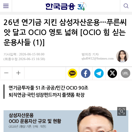
26년 연기금 지킨 삼성자산운용…푸른씨
앗 달고 OCIO 영토 넓혀 [OCIO 힘 싣는
운용사들 (1)]
기사입력 : 2026-06-15 00:00
방의진 기자
qkd0412@fntimes.com
(최종수정 2026-06-15 16:58)
연기금투자풀 51조·공공/민간 OCIO 90조
퇴직연금·국민성장펀드까지 플랫폼 확장