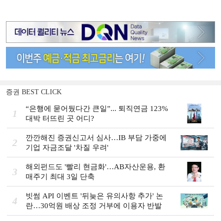
증권 BEST CLICK
“은행에 묻어뒀다간 큰일”... 퇴직연금 123%
1
대박 터뜨린 곳 어디?
깐깐해진 증권신고서 심사…IB 부담 가중에
2
기업 자금조달 '차질 우려'
해외펀드도 '빨리 현금화'…AB자산운용, 환
3
매주기 최대 3일 단축
빗썸 API 이벤트 '뒤늦은 유의사항 추가' 논
4
란…30억원 배상 조정 거부에 이용자 반발