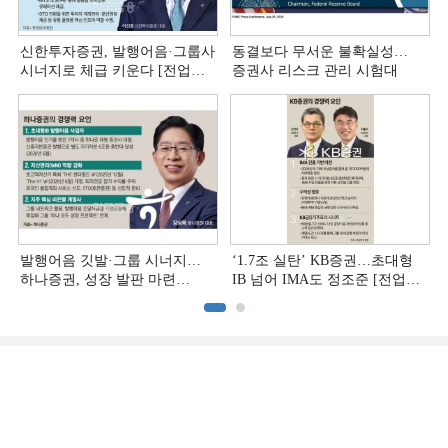
신한투자증권, 발행어음·그룹사
동결보다 무서운 불확실성…
시너지로 체급 키운다 [전업계
증권사 리스크 관리 시험대
추격하는 은행계 증권사 (4)]
발행어음 깃발·그룹 시너지…
‘1.7조 실탄’ KB증권…초대형
하나증권, 성장 발판 마련
IB 넘어 IMA도 정조준 [전업계
[전업계 추격하는 은행계
추격하는 은행계 증권사 (2)]
증권사 (3)]