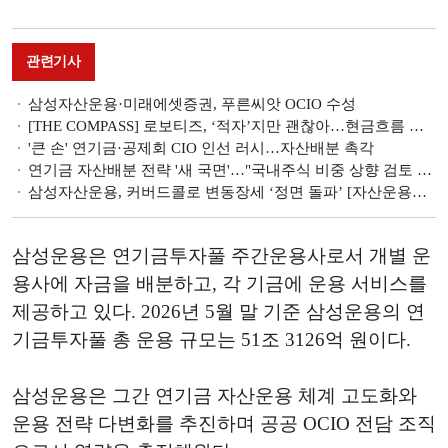
관련기사
삼성자산운용·미래에셋증권, 푸른씨앗 OCIO 수성
[THE COMPASS] 로보티즈, ‘적자’지만 괜찮아…현금흐름 관리 ‘눈길’
'큰 손' 연기금·공제회 CIO 인선 러시…자산배분 촉각
연기금 자산배분 전략 '새 국면'…"국내주식 비중 상향 검토 필요"
삼성자산운용, 커버드콜로 변동장세 ‘정면 돌파’ [자산운용사 '지금 이 순간' ETF]
삼성운용은 연기금투자풀 주간운용사로서 개별 운
용사에 자금을 배분하고, 각 기금에 운용 서비스를
제공하고 있다. 2026년 5월 말 기준 삼성운용의 연
기금투자풀 총 운용 규모는 51조 3126억 원이다.
삼성운용은 그간 연기금 자산운용 체계 고도화와
운용 전략 다변화를 추진하며 공공 OCIO 전담 조직