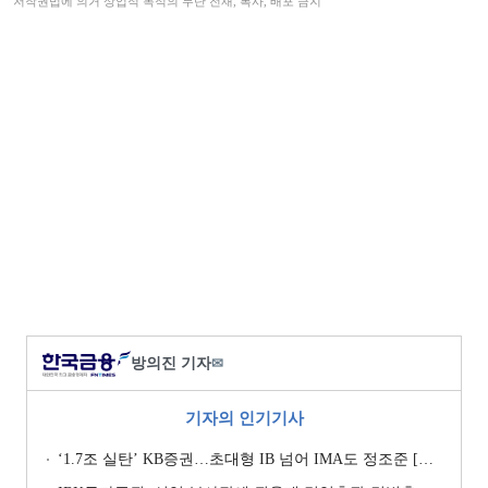
저작권법에 의거 상업적 목적의 무단 전재, 복사, 배포 금지
방의진 기자
✉
기자의 인기기사
‘1.7조 실탄’ KB증권…초대형 IB 넘어 IMA도 정조준 [전업계 추격하는 은행계 증권사 (2)]