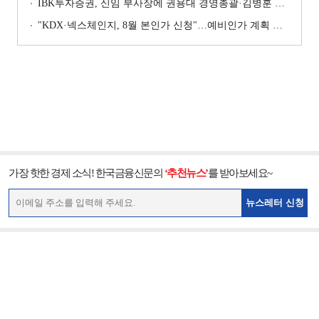
IBK투자증권, 신임 부사장에 권용대 경영총괄·김병훈 생산적금융 총괄 선임
"KDX·넥스체인지, 8월 본인가 신청"…예비인가 계획 이행 '박차' [KDX vs NXT컨소 본인가 레이스 (상)]
가장 핫한 경제 소식! 한국금융신문의
‘추천뉴스’
를 받아보세요~
뉴스레터 신청