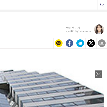
방의진 기자
qkd0412@fntimes.com