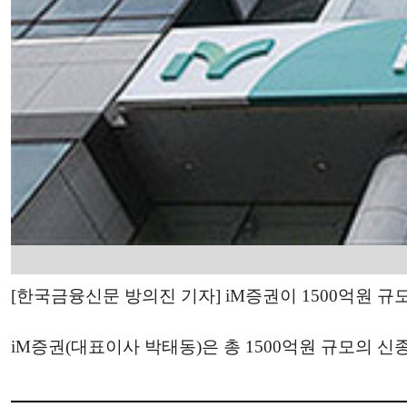
[한국금융신문 방의진 기자] iM증권이 1500억원 
iM증권(대표이사 박태동)은 총 1500억원 규모의 