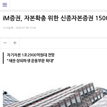
iM증권, 자본확충 위한 신종자본증권 150
기사입력 : 2026-07-09 13:44
자기자본 1조2900억원대 전망
"채권·장외파생 운용부문 확대"