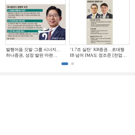
발행어음 깃발·그룹 시너지…
‘1.7조 실탄’ KB증권…초대형
하나증권, 성장 발판 마련
IB 넘어 IMA도 정조준 [전업계
[전업계 추격하는 은행계
추격하는 은행계 증권사 (2)]
증권사 (3)]