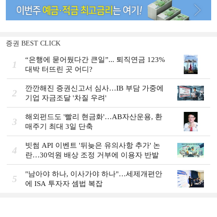
증권 BEST CLICK
“은행에 묻어뒀다간 큰일”... 퇴직연금 123%
1
대박 터뜨린 곳 어디?
깐깐해진 증권신고서 심사…IB 부담 가중에
2
기업 자금조달 '차질 우려'
해외펀드도 '빨리 현금화'…AB자산운용, 환
3
매주기 최대 3일 단축
빗썸 API 이벤트 '뒤늦은 유의사항 추가' 논
4
란…30억원 배상 조정 거부에 이용자 반발
"남아야 하나, 이사가야 하나"…세제개편안
5
에 ISA 투자자 셈법 복잡