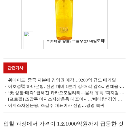
관련기사
위메이드, 중국 자본에 경영권 매각…9200억 규모 메가딜
이호성號 하나은행, 전년 대비 1분기 상·매각 감소.. 연체율·NPL 관리 '숙제' [금융 NPL 진단]
‘美 상장·매각’ 급해진 카카오모빌리티…올해 유독 ‘피지컬 AI’ 외치는 속내
[프로필] 조갑주 이지스자산운용 대표이사…'베테랑' 경영 복귀
이지스자산운용, 조갑주 대표이사 선임…경영 복귀
입찰 과정에서 가격이 1조1000억원까지 급등한 것