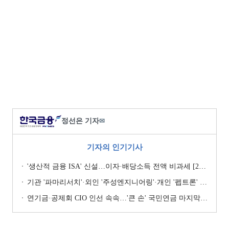
정선은 기자
✉
기자의 인기기사
'생산적 금융 ISA' 신설…이자·배당소득 전액 비과세 [2026 세제개편안]
기관 '파마리서치'·외인 '주성엔지니어링'·개인 '펩트론' 1위 [주간 코스닥 순매수- 2026년 7월27일~7월31일]
연기금·공제회 CIO 인선 속속…'큰 손' 국민연금 마지막 타자