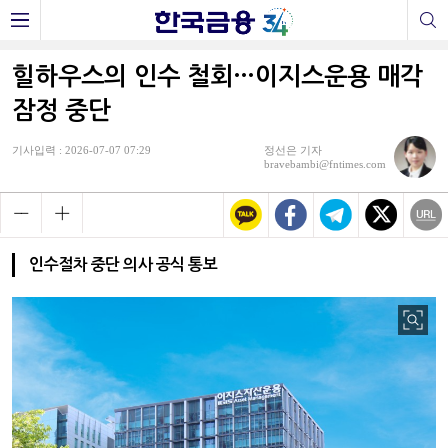
힐하우스의 인수 철회…이지스운용 매각
잠정 중단
기사입력 : 2026-07-07 07:29
정선은 기자
bravebambi@fntimes.com
인수절차 중단 의사 공식 통보