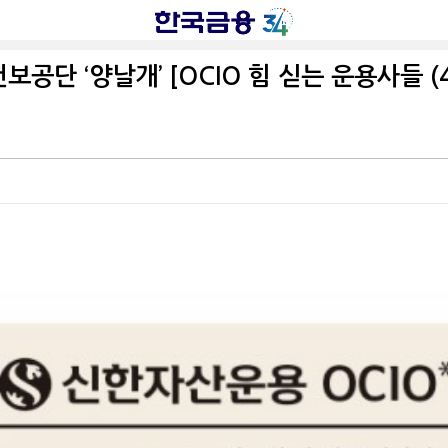
공단 ‘양날개’ [OCIO 힘 싣는 운용사들 (4