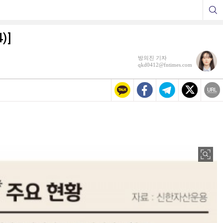
)]
방의진 기자
qkd0412@fntimes.com