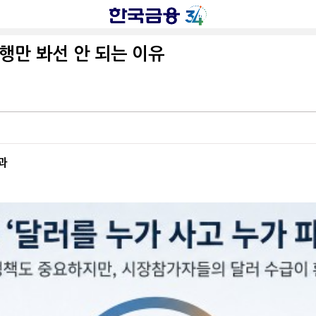
만 봐선 안 되는 이유
과