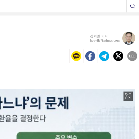
김희일 기자
heuyil@fntimes.com