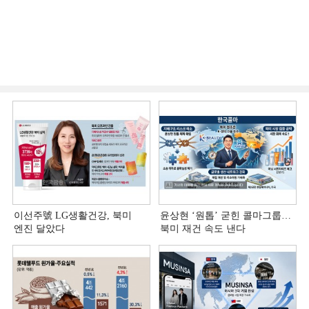
이선주號 LG생활건강, 북미
윤상현 ‘원톱ʼ 굳힌 콜마그룹…
엔진 달았다
북미 재건 속도 낸다