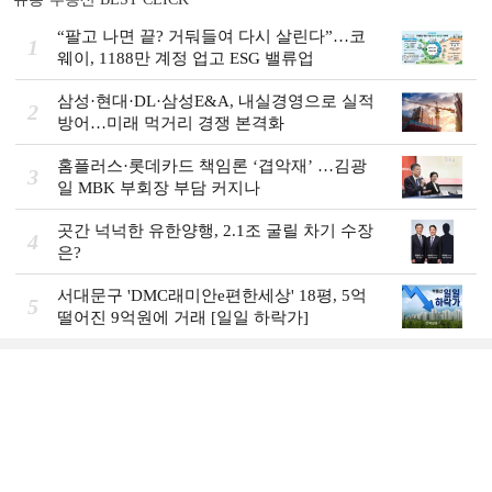
“팔고 나면 끝? 거둬들여 다시 살린다”…코
1
웨이, 1188만 계정 업고 ESG 밸류업
삼성·현대·DL·삼성E&A, 내실경영으로 실적
2
방어…미래 먹거리 경쟁 본격화
홈플러스·롯데카드 책임론 ‘겹악재’ …김광
3
일 MBK 부회장 부담 커지나
곳간 넉넉한 유한양행, 2.1조 굴릴 차기 수장
4
은?
서대문구 'DMC래미안e편한세상' 18평, 5억
5
떨어진 9억원에 거래 [일일 하락가]