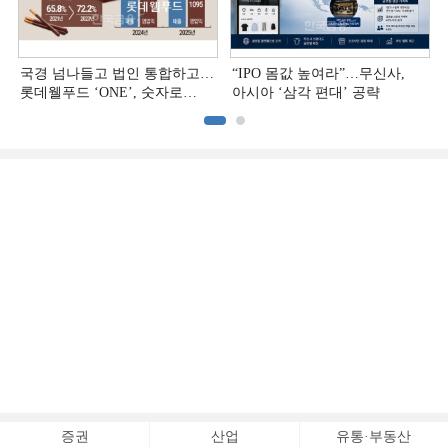
국경 넘나들고 법인 통합하고…
“IPO 몸값 높여라”…무신사,
롯데웰푸드 ‘ONE’, 숫자로
아시아 ‘삼각 편대’ 공략
증명하다
증권
산업
유통·부동산