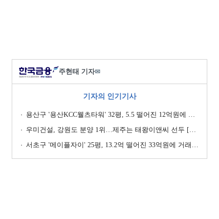
주현태 기자
✉
기자의 인기기사
용산구 '용산KCC웰츠타워' 32평, 5.5 떨어진 12억원에 거래 [일일 하락가]
우미건설, 강원도 분양 1위…제주는 태왕이앤씨 선두 [이 지역 분양왕-강원·제주]
서초구 '메이플자이' 25평, 13.2억 떨어진 33억원에 거래 [일일 하락가]