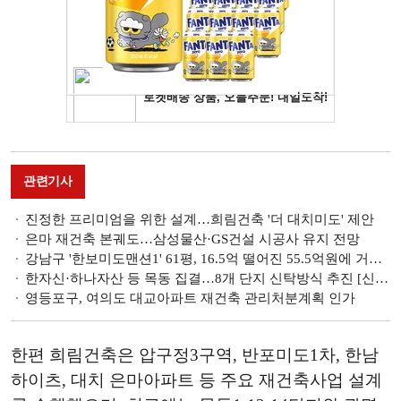
관련기사
진정한 프리미엄을 위한 설계…희림건축 '더 대치미도' 제안
은마 재건축 본궤도…삼성물산·GS건설 시공사 유지 전망
강남구 '한보미도맨션1' 61평, 16.5억 떨어진 55.5억원에 거래 [일일 하락가]
한자신·하나자산 등 목동 집결…8개 단지 신탁방식 추진 [신탁 부흥기-上]
영등포구, 여의도 대교아파트 재건축 관리처분계획 인가
한편 희림건축은 압구정3구역, 반포미도1차, 한남
하이츠, 대치 은마아파트 등 주요 재건축사업 설계