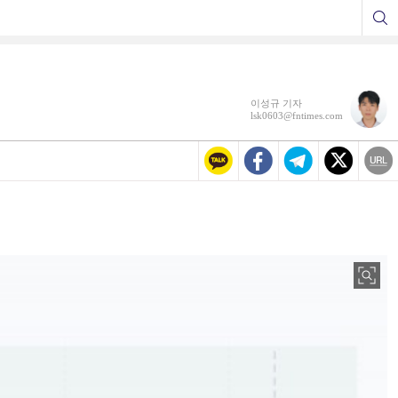
이성규 기자
lsk0603@fntimes.com