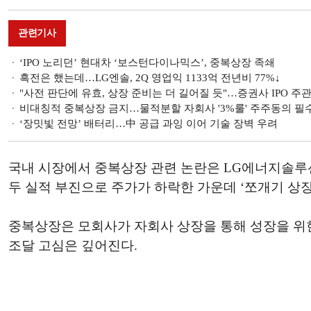
관련기사
‘IPO 노리던’ 현대차 ‘보스턴다이나믹스’, 중복상장 족쇄
흑전은 했는데…LG엔솔, 2Q 영업익 1133억 전년비 77%↓
"사전 판단에 유효, 상장 준비는 더 길어질 듯"…증권사 IPO 주
비대칭적 중복상장 금지…물적분할 자회사 '3%룰' 주주동의 필
‘장밋빛 전망’ 배터리…中 공급 과잉 이어 기술 장벽 우려
국내 시장에서 중복상장 관련 논란은 LG에너지솔루션에
두 실적 부진으로 주가가 하락한 가운데 ‘쪼개기 상
중복상장은 모회사가 자회사 상장을 통해 성장을 위
조달 고심은 깊어진다.