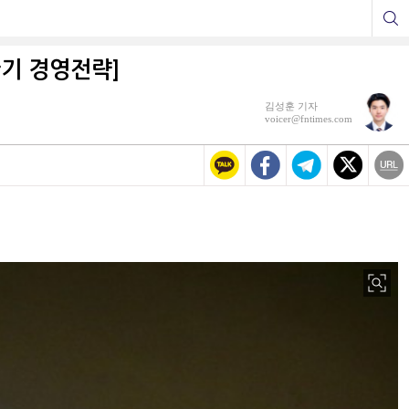
반기 경영전략]
김성훈 기자
voicer@fntimes.com