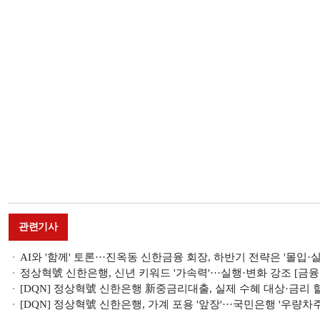
관련기사
AI와 '함께' 토론···진옥동 신한금융 회장, 하반기 전략은 '몰입·실
정상혁號 신한은행, 신년 키워드 '가속력'···실행·변화 강조 [금융
[DQN] 정상혁號 신한은행 新중금리대출, 실제 수혜 대상·금리 
[DQN] 정상혁號 신한은행, 가계 포용 '앞장'···국민은행 '우량차