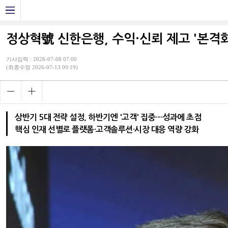
정상혁號 신한은행, 수익·신뢰 제고 '본격화'
기사입력 : 2026-07-08 07:00
(최종수정 2026-07-13 09:19)
상반기 5대 전략 설정, 하반기엔 '고객' 집중····성과에 초점
핵심 인재 선별로 플랫폼·고객솔루션·시장 대응 역량 강화