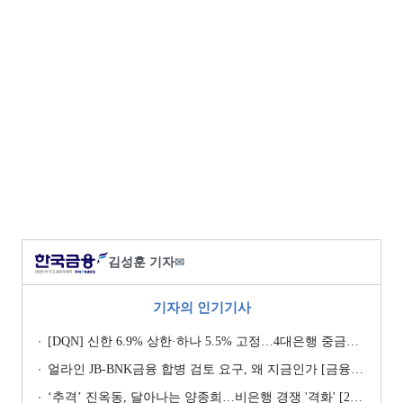
김성훈 기자
✉
기자의 인기기사
[DQN] 신한 6.9% 상한·하나 5.5% 고정…4대은행 중금리대출 승부수
얼라인 JB-BNK금융 합병 검토 요구, 왜 지금인가 [금융지주는 지금]
‘추격ʼ 진옥동, 달아나는 양종희…비은행 경쟁 '격화' [2026 금융사 상반기 리그테이블]