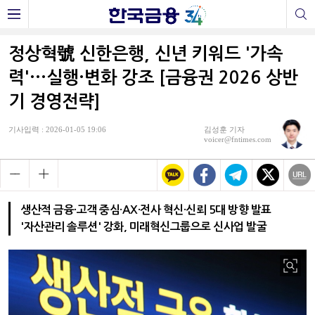
정상혁號 신한은행, 신년 키워드 '가속
력'···실행·변화 강조 [금융권 2026 상반
기 경영전략]
기사입력 : 2026-01-05 19:06
김성훈 기자
voicer@fntimes.com
생산적 금융·고객 중심·AX·전사 혁신·신뢰 5대 방향 발표
'자산관리 솔루션' 강화, 미래혁신그룹으로 신사업 발굴