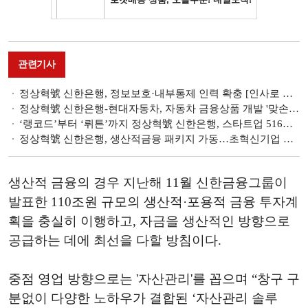
관련기사
정상혁號 신한은행, 정보보호·내부통제 인력 확충 [인사로 본 2026 은행 전략]
정상혁號 신한은행-현대자동차, 자동차 금융상품 개발 '맞손'…제휴 적금 출시
‘랭코드’부터 ‘뤼튼’까지 정상혁號 신한은행, 스타트업 516곳 발굴·육성 [금융권 생산적 중기 육성]
정상혁號 신한은행, 생산적금융 패키지 가동…초혁신기업 투자 지원·고금리 부담 완화
생산적 금융의 경우 지난해 11월 신한금융그룹이
발표한 110조원 규모의 생산적·포용적 금융 투자계
획을 충실히 이행하고, 자금을 생산적인 방향으로
공급하는 데에 최선을 다할 방침이다.
중점 영업 방향으로는 '자산관리'를 꼽으며 “창구 구
분없이 다양한 노하우가 결합된 ‘자산관리 솔루