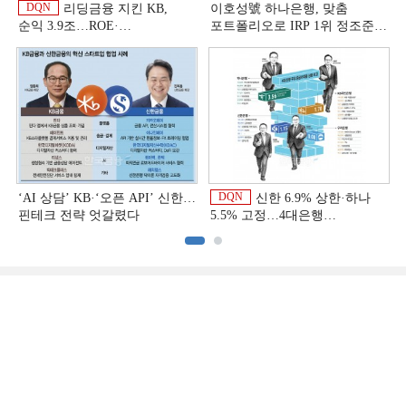
DQN
리딩금융 지킨 KB,
이호성號 하나은행, 맞춤
순익 3.9조…ROE·
포트폴리오로 IRP 1위 정조준
비용효율성까지 선두 [2026
[은행권 연금 방어전]
이
상반기 금융 리그테이블]
DQN
‘AI 상담’ KB·‘오픈 API’ 신한…
신한 6.9% 상한·하나
핀테크 전략 엇갈렸다
5.5% 고정…4대은행
중금리대출 승부수
이