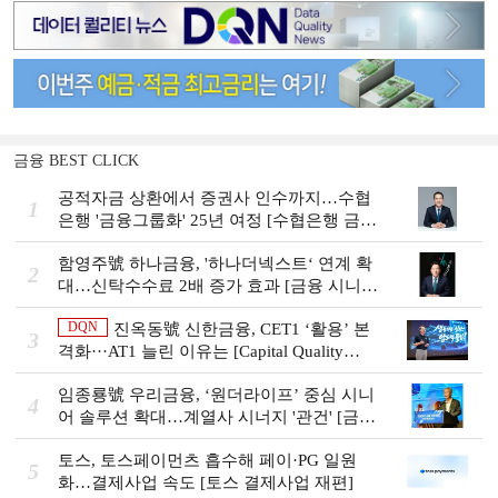
금융 BEST CLICK
공적자금 상환에서 증권사 인수까지…수협
1
은행 '금융그룹화' 25년 여정 [수협은행 금융
그룹의 꿈①]
함영주號 하나금융, '하나더넥스트‘ 연계 확
2
대…신탁수수료 2배 증가 효과 [금융 시니어
비즈니스 돋보기]
DQN
진옥동號 신한금융, CET1 ‘활용’ 본
3
격화···AT1 늘린 이유는 [Capital Quality
Review]
임종룡號 우리금융, ‘원더라이프’ 중심 시니
4
어 솔루션 확대…계열사 시너지 '관건' [금융
시니어 비즈니스 돋보기]
토스, 토스페이먼츠 흡수해 페이·PG 일원
5
화…결제사업 속도 [토스 결제사업 재편]