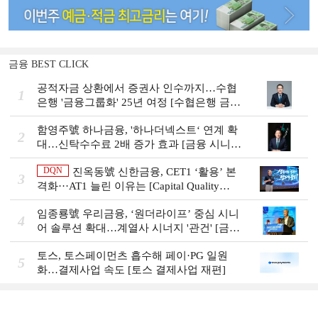
금융 BEST CLICK
공적자금 상환에서 증권사 인수까지…수협
1
은행 '금융그룹화' 25년 여정 [수협은행 금융
그룹의 꿈①]
함영주號 하나금융, '하나더넥스트‘ 연계 확
2
대…신탁수수료 2배 증가 효과 [금융 시니어
비즈니스 돋보기]
DQN
진옥동號 신한금융, CET1 ‘활용’ 본
3
격화···AT1 늘린 이유는 [Capital Quality
Review]
임종룡號 우리금융, ‘원더라이프’ 중심 시니
4
어 솔루션 확대…계열사 시너지 '관건' [금융
시니어 비즈니스 돋보기]
토스, 토스페이먼츠 흡수해 페이·PG 일원
5
화…결제사업 속도 [토스 결제사업 재편]