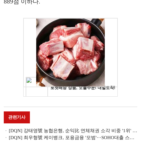
889점 이하다.
관련기사
[DQN] 강태영號 농협은행, 순익比 연체채권 소각 비중 '1위' [은행권 포용금융 점검]
[DQN] 최우형號 케이뱅크, 포용금융 '모범'···SOHO대출 스프레드 '최저' [은행권 금리 전략 점검]