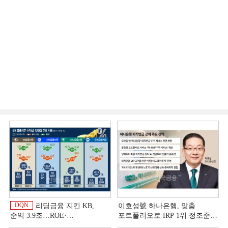
DQN
리딩금융 지킨 KB,
이호성號 하나은행, 맞춤
순익 3.9조…ROE·
포트폴리오로 IRP 1위 정조준
비용효율성까지 선두 [2026
[은행권 연금 방어전]
이