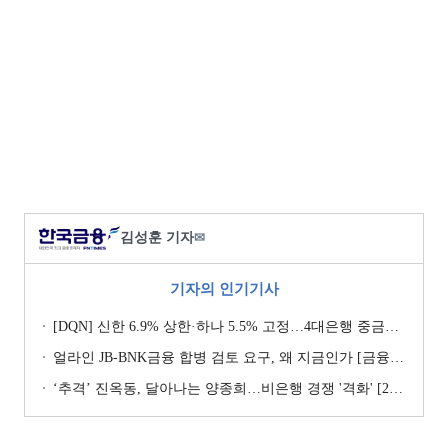
김성훈 기자
✉
기자의 인기기사
[DQN] 신한 6.9% 상한·하나 5.5% 고정…4대은행 중금리대출 승부수
얼라인 JB-BNK금융 합병 검토 요구, 왜 지금인가 [금융지주는 지금]
‘추격ʼ 진옥동, 달아나는 양종희…비은행 경쟁 '격화' [2026 금융사 상반기 리그테이블]