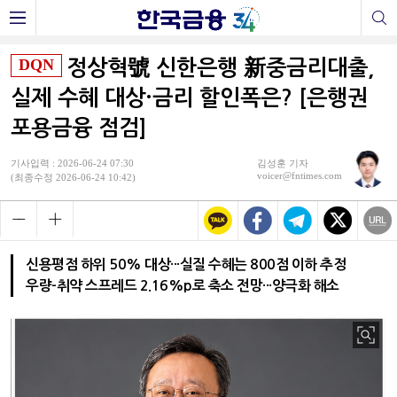
DQN
정상혁號 신한은행 新중금리대출,
실제 수혜 대상·금리 할인폭은? [은행권
포용금융 점검]
기사입력 : 2026-06-24 07:30
김성훈 기자
voicer@fntimes.com
(최종수정 2026-06-24 10:42)
신용평점 하위 50% 대상···실질 수혜는 800점 이하 추정
우량-취약 스프레드 2.16%p로 축소 전망···양극화 해소