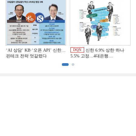
상반기 금융 리그테이블]
DQN
‘AI 상담’ KB·‘오픈 API’ 신한…
신한 6.9% 상한·하나
핀테크 전략 엇갈렸다
5.5% 고정…4대은행
중금리대출 승부수
이