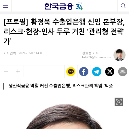
[프로필] 황정욱 수출입은행 신임 본부장,
리스크·현장·인사 두루 거친 ‘관리형 전략
가’
기사입력 : 2026-07-07 14:00
장호성 기자
hs6776@fntimes.com
생산적금융 역할 커진 수출입은행, 리스크관리 책임 '막중'