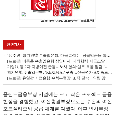
관련기사
‘50주년’ 황기연號 수출입은행, 다음 과제는 '공급망금융 확대' [국책은행은 지금]
[프로필] 이동훈 수출입은행 상임이사, 대외협력·자금조달·리스크관리 ‘팔방미인’
기업銀 등 2차 지방이전 군불…노사 합의·업무 효율 점검 ’필수' [금융 지방이전 10년③]
황기연號 수출입은행, ‘KEXIM AI’ 구축…신용평가 AX 속도 [금융권 AI 人포그래픽]
[프로필] 유일광 기업은행 수석부행장, 조직 결속ㆍ역량 강화 적임자
플랜트금융부장 시절에는 크고 작은 프로젝트 금융
현장을 경험했고, 여신총괄부장으로는 수은의 여신
포트폴리오와 공급 체계를 다뤘다. 이후 인사부장