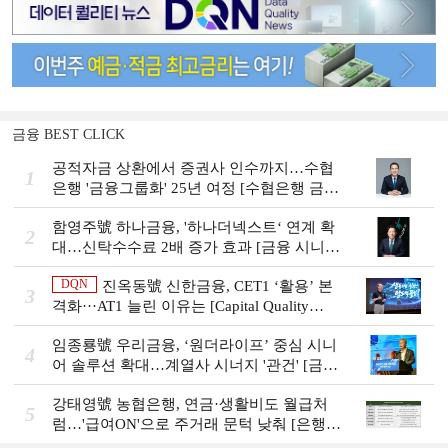
금융 BEST CLICK
공적자금 상환에서 증권사 인수까지…수협
1
은행 '금융그룹화' 25년 여정 [수협은행 금융
그룹의 꿈①]
함영주號 하나금융, '하나더넥스트‘ 연계 확
2
대…신탁수수료 2배 증가 효과 [금융 시니어
비즈니스 돋보기]
DQN
진옥동號 신한금융, CET1 ‘활용’ 본
3
격화···AT1 늘린 이유는 [Capital Quality
Review]
임종룡號 우리금융, ‘원더라이프’ 중심 시니
4
어 솔루션 확대…계열사 시너지 '관건' [금융
시니어 비즈니스 돋보기]
강태영號 농협은행, 연금·생활비도 월급처
5
럼…'급여ON'으로 주거래 문턱 낮춰 [은행권
머니무브 대응 전략]