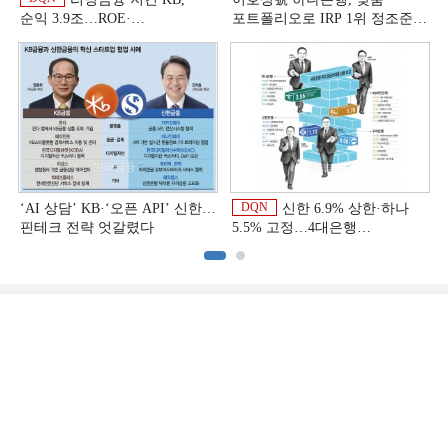
순익 3.9조…ROE·
포트폴리오로 IRP 1위 정조준
비용효율성까지 선두 [2026
[은행권 연금 방어전]
이
상반기 금융 리그테이블]
DQN
‘AI 상담’ KB·‘오픈 API’ 신한…
신한 6.9% 상한·하나
핀테크 전략 엇갈렸다
5.5% 고정…4대은행
중금리대출 승부수
이