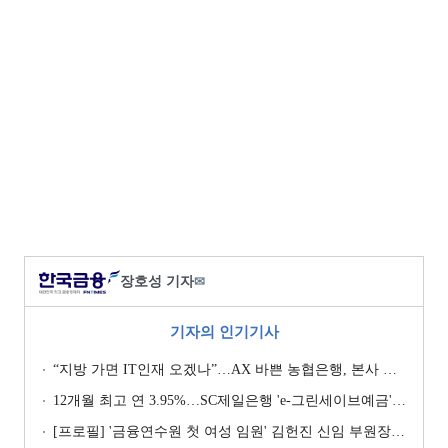
장호성 기자
✉
기자의 인기기사
“지방 가면 IT인재 오겠나”…AX 바쁜 농협은행, 본사 이전설에 ‘긴장’ [막 오른 금융권 하투(夏鬪)]
12개월 최고 연 3.95%…SC제일은행 'e-그린세이브예금' [이주의 은행 예금금리-8월 1주]
[프로필] '금융연수원 첫 여성 임원' 김헌진 신임 부원장···교육·디지털·기획 '올라운더'