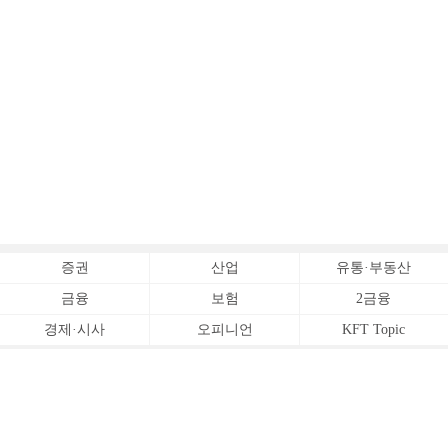
증권
산업
유통·부동산
금융
보험
2금융
경제·시사
오피니언
KFT Topic
전체서비스
Copyrightⓒ
한국금융신문 All Rights Reserved.