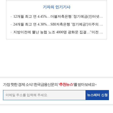
기자의 인기기사
12개월 최고 연 4.45%…더블저축은행 '정기예금(인터넷뱅킹, 스마트뱅킹)' [이주의 저축은행 예금금리-7월 4주]
24개월 최고 연 4.30%…SBI저축은행 '정기예금'[이주의 저축은행 예금금리-8월 1주]
지방이전에 뿔난 농협 노조 4000명 광화문 집결…"이전 강요 시 금융노조 총파업 불사" [막 오른 금융권 하투(夏鬪)]
가장 핫한 경제 소식! 한국금융신문의
‘추천뉴스’
를 받아보세요~
뉴스레터 신청