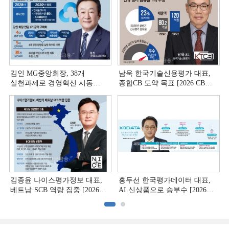
김인 MG중앙회장, 38개
남욱 한국기술신용평가 대표,
실천과제로 경영혁신 시동
종합CB 도약 목표 [2026 CB사
[상호금융 경영혁신 진단 ①]
하반기 전략 ③]
김종윤 나이스평가정보 대표,
홍두선 한국평가데이터 대표,
베트남·SCB 역량 집중 [2026
AI 신상품으로 승부수 [2026
CB사 하반기 전략 ②]
CB사 하반기 전략 ①]