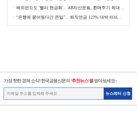
해외펀드도 '빨리 현금화'…AB자산운용, 환매주기 최대 3일 단축
“은행에 묻어뒀다간 큰일”... 퇴직연금 123% 대박 터뜨린 곳 어디?
가장 핫한 경제 소식! 한국금융신문의
‘추천뉴스’
를 받아보세요~
뉴스레터 신청