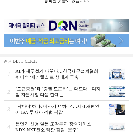
증권 BEST CLICK
AI가 재무설계 바꾼다…한국재무설계협회·
1
쿼터백 '베러웰스'로 생태계 구축
‘토큰증권’과 ‘증권 토큰화’는 다르다…디지
2
털 자본시장 다음 단계는
"남아야 하나, 이사가야 하나"…세제개편안
3
에 ISA 투자자 셈법 복잡
본인가 신청 앞둔 조각투자 장외거래소…
4
KDX·NXT컨소 막판 점검 ‘분주’