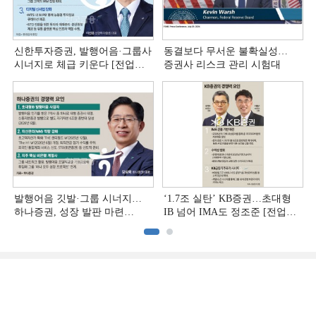
신한투자증권, 발행어음·그룹사
동결보다 무서운 불확실성…
시너지로 체급 키운다 [전업계
증권사 리스크 관리 시험대
추격하는 은행계 증권사 (4)]
발행어음 깃발·그룹 시너지…
‘1.7조 실탄’ KB증권…초대형
하나증권, 성장 발판 마련
IB 넘어 IMA도 정조준 [전업계
[전업계 추격하는 은행계
추격하는 은행계 증권사 (2)]
증권사 (3)]