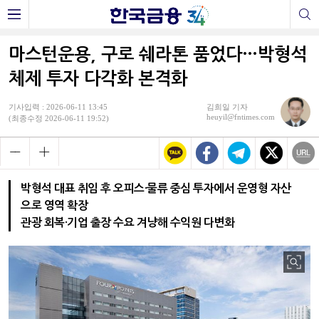
마스턴운용, 구로 쉐라톤 품었다…박형석
체제 투자 다각화 본격화
기사입력 : 2026-06-11 13:45
김희일 기자
heuyil@fntimes.com
(최종수정 2026-06-11 19:52)
박형석 대표 취임 후 오피스·물류 중심 투자에서 운영형 자산
으로 영역 확장
관광 회복·기업 출장 수요 겨냥해 수익원 다변화