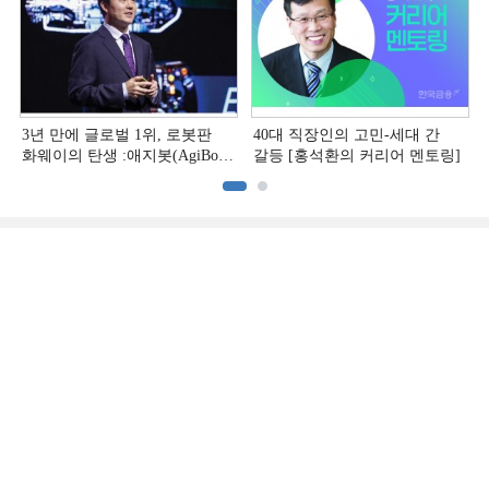
3년 만에 글로벌 1위, 로봇판
40대 직장인의 고민-세대 간
화웨이의 탄생 :애지봇(AgiBot·
갈등 [홍석환의 커리어 멘토링]
智元机器人)의 시대 [전병서의
中 첨단기업 리포트⑬]