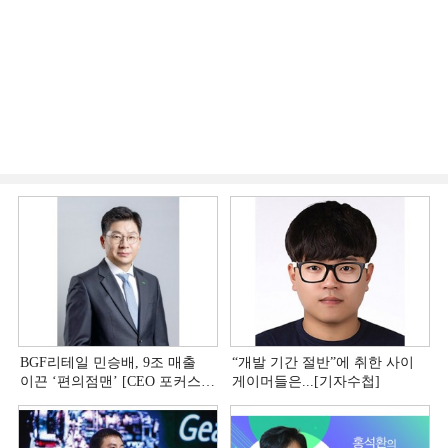
BGF리테일 민승배, 9조 매출
“개발 기간 절반”에 취한 사이
이끈 ‘편의점맨ʼ [CEO 포커스
게이머들은...[기자수첩]
(上)]