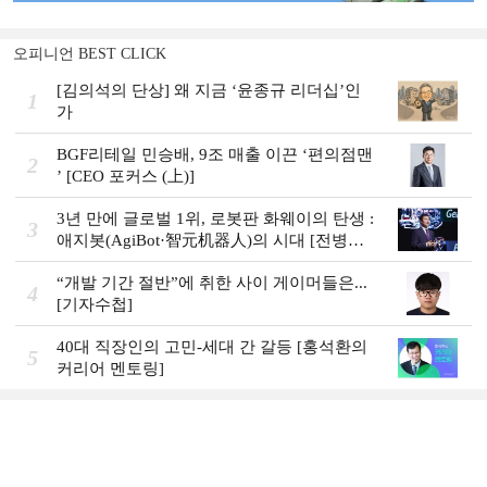
오피니언 BEST CLICK
[김의석의 단상] 왜 지금 ‘윤종규 리더십’인
1
가
BGF리테일 민승배, 9조 매출 이끈 ‘편의점맨
2
ʼ [CEO 포커스 (上)]
3년 만에 글로벌 1위, 로봇판 화웨이의 탄생 :
3
애지봇(AgiBot·智元机器人)의 시대 [전병서
의 中 첨단기업 리포트⑬]
“개발 기간 절반”에 취한 사이 게이머들은...
4
[기자수첩]
40대 직장인의 고민-세대 간 갈등 [홍석환의
5
커리어 멘토링]