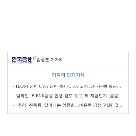
김성훈 기자
✉
기자의 인기기사
[DQN] 신한 6.9% 상한·하나 5.5% 고정…4대은행 중금리대출 승부수
얼라인 JB-BNK금융 합병 검토 요구, 왜 지금인가 [금융지주는 지금]
‘추격ʼ 진옥동, 달아나는 양종희…비은행 경쟁 '격화' [2026 금융사 상반기 리그테이블]