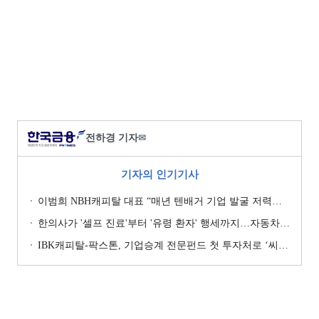
전하경 기자
✉
기자의 인기기사
이범희 NBH캐피탈 대표 “매년 텐배거 기업 발굴 저력…올해 ROE 20% 목표”
한의사가 '셀프 진료'부터 '유령 환자' 행세까지…자동차보험 악용 심각 [경상환자 8주룰 도입 초읽기]
IBK캐피탈-팍스톤, 기업승계 전문펀드 첫 투자처로 ‘씨엠디기술단’ 낙점 [캐피탈사 돋보기]