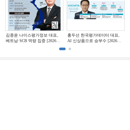
김종윤 나이스평가정보 대표,
홍두선 한국평가데이터 대표,
베트남·SCB 역량 집중 [2026
AI 신상품으로 승부수 [2026
CB사 하반기 전략 ②]
CB사 하반기 전략 ①]