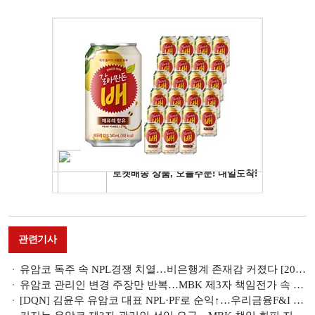
관련기사
유암코 독주 속 NPL경쟁 치열…비은행계 존재감 커졌다 [2026 NPL 돋보기 ①]
유암코 관리인 변경 주장만 반복…MBK 제3자 책임전가 속 직원 피해만 가중 [홈플러스 리스크 불똥 튄 유암코]
[DQN] 김윤우 유암코 대표 NPL·PF로 순익↑…우리금융F&I 충당금 급증에 적자 전환 [금융사 2026 1분기 리그테이블]