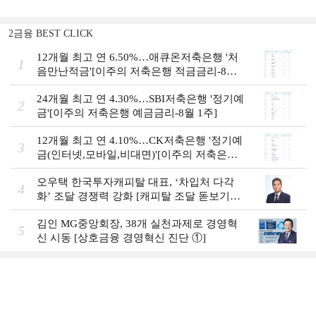
2금융 BEST CLICK
12개월 최고 연 6.50%…애큐온저축은행 '처
1
음만난적금'[이주의 저축은행 적금금리-8월
1주]
24개월 최고 연 4.30%…SBI저축은행 '정기예
2
금'[이주의 저축은행 예금금리-8월 1주]
12개월 최고 연 4.10%…CK저축은행 '정기예
3
금(인터넷,모바일,비대면)'[이주의 저축은행
예금금리-8월 1주]
오우택 한국투자캐피탈 대표, ‘차입처 다각
4
화ʼ 조달 경쟁력 강화 [캐피탈 조달 돋보기
(12)]
김인 MG중앙회장, 38개 실천과제로 경영혁
5
신 시동 [상호금융 경영혁신 진단 ①]