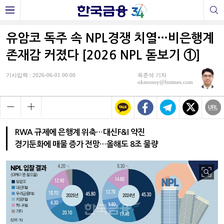
유암코 독주 속 NPL경쟁 치열…비은행계
존재감 커졌다 [2026 NPL 돋보기 ①]
기사입력 : 2026-06-01 00:00
옥준석 기자
okmoney@fntimes.com
RWA 규제에 은행계 위축…대신F&I 약진
경기둔화에 매물 증가 전망…올해도 8조 물량