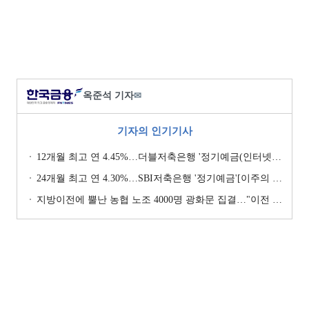
옥준석 기자
✉
기자의 인기기사
12개월 최고 연 4.45%…더블저축은행 '정기예금(인터넷뱅킹, 스마트뱅킹)' [이주의 저축은행 예금금리-7월 4주]
24개월 최고 연 4.30%…SBI저축은행 '정기예금'[이주의 저축은행 예금금리-8월 1주]
지방이전에 뿔난 농협 노조 4000명 광화문 집결…"이전 강요 시 금융노조 총파업 불사" [막 오른 금융권 하투(夏鬪)]