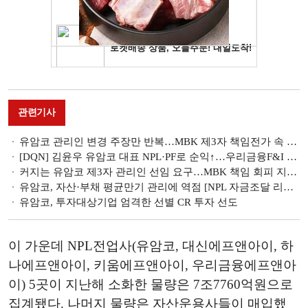
관련기사
유암코 관리인 변경 주장만 반복…MBK 제3자 책임전가 속 직원 피해만 가중 [홈플러스 리스크 불똥 튄 유암코]
[DQN] 김윤우 유암코 대표 NPL·PF로 순익↑…우리금융F&I 충당금 급증에 적자 전환 [금융사 2026 1분기 리그테이블]
커지는 유암코 제3자 관리인 선임 요구…MBK 책임 회피 지적 잇따라 [홈플러스 리스크 불똥 튄 유암코]
유암코, 자산·부채 평균만기 관리에 역점 [NPL 자금조달 리포트]
유암코, 투자대상기업 엄격한 선별 CR 투자 선도
이 가운데 NPL전업사(유암코, 대신에프앤아이, 하
나에프앤아이, 키움에프앤아이, 우리금융에프앤아
이) 5곳이 지난해 소화한 물량은 7조7760억원으로
집계됐다. 나머지 물량은 자산운용사들이 매입했