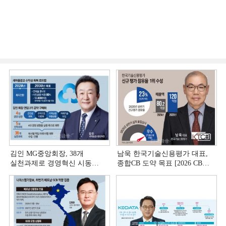
김인 MG중앙회장, 38개
남욱 한국기술신용평가 대표,
실천과제로 경영혁신 시동
종합CB 도약 목표 [2026 CB사
[상호금융 경영혁신 진단 ①]
하반기 전략 ③]