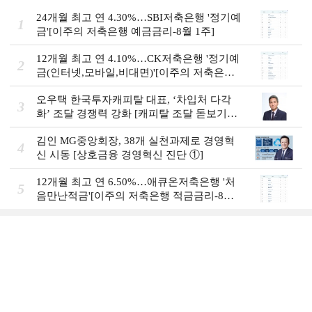
24개월 최고 연 4.30%…SBI저축은행 '정기예
1
금'[이주의 저축은행 예금금리-8월 1주]
12개월 최고 연 4.10%…CK저축은행 '정기예
2
금(인터넷,모바일,비대면)'[이주의 저축은행
예금금리-8월 1주]
오우택 한국투자캐피탈 대표, ‘차입처 다각
3
화ʼ 조달 경쟁력 강화 [캐피탈 조달 돋보기
(12)]
김인 MG중앙회장, 38개 실천과제로 경영혁
4
신 시동 [상호금융 경영혁신 진단 ①]
12개월 최고 연 6.50%…애큐온저축은행 '처
5
음만난적금'[이주의 저축은행 적금금리-8월
1주]