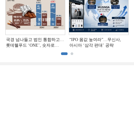
국경 넘나들고 법인 통합하고…
“IPO 몸값 높여라”…무신사,
롯데웰푸드 ‘ONE’, 숫자로
아시아 ‘삼각 편대’ 공략
증명하다