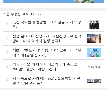
유통·부동산 BEST CLICK
곳간 넉넉한 유한양행, 2.1조 굴릴 차기 수장
1
은?
삼성·현대·DL·삼성E&A, 내실경영으로 실적
2
방어…미래 먹거리 경쟁 본격화
서초구 '반포자이' 25평, 7.3억 오른 37.3억원
3
에 거래 [일일 신고가]
박셀바이오, 캐나다 바이오기업과 손잡고
4
NK 면역항암제 개발 나선다
역사 속으로 사라지는 SRT…철도통합 '반쪽
5
완성' 남은 과제는?