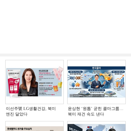
이선주號 LG생활건강, 북미
윤상현 ‘원톱ʼ 굳힌 콜마그룹…
엔진 달았다
북미 재건 속도 낸다