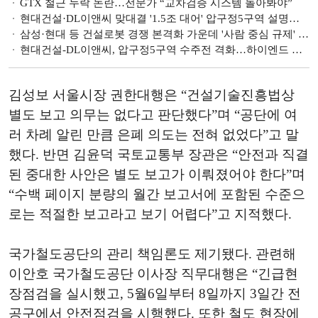
GTX 철근 누락 논란…전문가 “교차검증 시스템 돌아봐야”
현대건설·DL이앤씨 맞대결 '1.5조 대어' 압구정5구역 설명회 가보니… [단독 현장]
삼성·현대 등 건설로봇 경쟁 본격화 가운데 '사람 중심 규제' 한계…해법은?
현대건설-DL이앤씨, 압구정5구역 수주전 격화…하이엔드 설계 맞대결
김성보 서울시장 권한대행은 “건설기술진흥법상
별도 보고 의무는 없다고 판단했다”며 “공단에 여
러 차례 알린 만큼 은폐 의도는 전혀 없었다”고 말
했다. 반면 김윤덕 국토교통부 장관은 “안전과 직결
된 중대한 사안은 별도 보고가 이뤄졌어야 한다”며
“수백 페이지 분량의 월간 보고서에 포함된 수준으
로는 적절한 보고라고 보기 어렵다”고 지적했다.
국가철도공단의 관리 책임론도 제기됐다. 관련해
이안호 국가철도공단 이사장 직무대행은 “긴급현
장점검을 실시했고, 5월6일부터 8일까지 3일간 전
공구에서 안전점검을 시행했다. 또한 철도 현장에