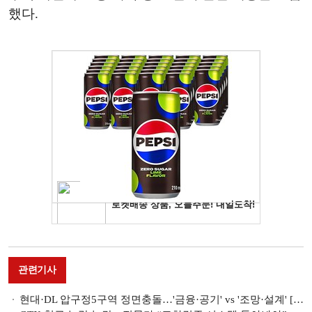
했다.
관련기사
현대·DL 압구정5구역 정면충돌…'금융·공기' vs '조망·설계' [현장]