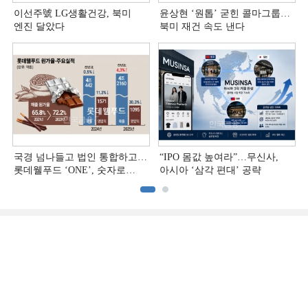
이선주號 LG생활건강, 북미
윤상현 ‘원톱ʼ 굳힌 콜마그룹…
엔진 달았다
북미 재건 속도 낸다
국경 넘나들고 법인 통합하고…
“IPO 몸값 높여라”…무신사,
롯데웰푸드 ‘ONE’, 숫자로
아시아 ‘삼각 편대’ 공략
증명하다