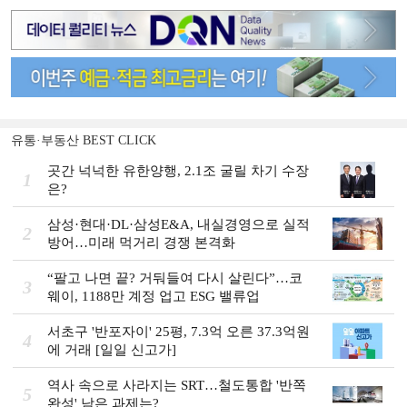
유통·부동산 BEST CLICK
곳간 넉넉한 유한양행, 2.1조 굴릴 차기 수장
1
은?
삼성·현대·DL·삼성E&A, 내실경영으로 실적
2
방어…미래 먹거리 경쟁 본격화
“팔고 나면 끝? 거둬들여 다시 살린다”…코
3
웨이, 1188만 계정 업고 ESG 밸류업
서초구 '반포자이' 25평, 7.3억 오른 37.3억원
4
에 거래 [일일 신고가]
역사 속으로 사라지는 SRT…철도통합 '반쪽
5
완성' 남은 과제는?