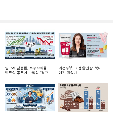
빙그레 김동환, 주주수익률·
이선주號 LG생활건강, 북미
밸류업 좋은데 수익성 ‘경고등ʼ
엔진 달았다
[정답은 TSR]