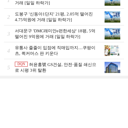
거래 [일일 하락가]
도봉구 '신동아1단지' 21평, 2.05억 떨어진
2
4.75억원에 거래 [일일 하락가]
서대문구 'DMC래미안e편한세상' 18평, 5억
3
떨어진 9억원에 거래 [일일 하락가]
유통사 줄줄이 입점에 직매입까지…쿠팡이
4
츠, 퀵커머스 판 키운다
DQN
허윤홍號 GS건설, 안전·품질 쇄신으
5
로 시평 3위 탈환