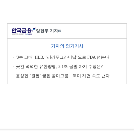
양현우 기자
✉
기자의 인기기사
'3수 고배' HLB, ‘리라푸그라티닙’으로 FDA 넘는다
곳간 넉넉한 유한양행, 2.1조 굴릴 차기 수장은?
윤상현 ‘원톱ʼ 굳힌 콜마그룹…북미 재건 속도 낸다