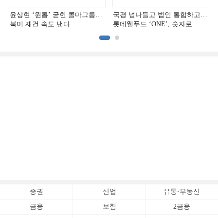
윤상현 ‘원톱ʼ 굳힌 콜마그룹…
국경 넘나들고 법인 통합하고…
북미 재건 속도 낸다
롯데웰푸드 ‘ONE’, 숫자로
증명하다
증권
산업
유통·부동산
금융
보험
2금융