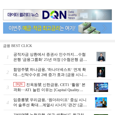
금융 BEST CLICK
공적자금 상환에서 증권사 인수까지…수협
1
은행 '금융그룹화' 25년 여정 [수협은행 금융
그룹의 꿈①]
함영주號 하나금융, '하나더넥스트‘ 연계 확
2
대…신탁수수료 2배 증가 효과 [금융 시니어
비즈니스 돋보기]
DQN
진옥동號 신한금융, CET1 ‘활용’ 본
3
격화···AT1 늘린 이유는 [Capital Quality
Review]
임종룡號 우리금융, ‘원더라이프’ 중심 시니
4
어 솔루션 확대…계열사 시너지 '관건' [금융
시니어 비즈니스 돋보기]