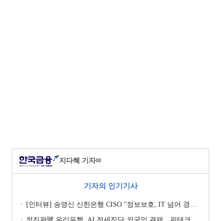
지다혜 기자
✉
기자의 인기기사
[인터뷰] 송영신 신한은행 CISO "정보보호, IT 넘어 경영 리스크로 관리" [2026 은행권 보안 전략 ③]
정진완號 우리은행, AI 전세진단·외국인 결제…핀테크 협업 강화