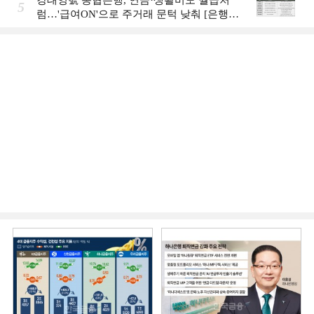
강태영號 농협은행, 연금·생활비도 월급처
5
럼…'급여ON'으로 주거래 문턱 낮춰 [은행권
머니무브 대응 전략]