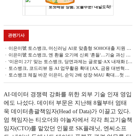
관련기사
이은미號 토스뱅크, 머신러닝 AI로 맞춤형 SOHO대출 지원 [은행,생산적 금융 선봉에 서다]
이은미號 토스뱅크, 엔 환율 오기에 신뢰 '흔들'…기술 과신 우려 [인뱅은 지금]
'이은미 2기' 맞는 토스뱅크, 당면과제는 글로벌·AX 내재화 [금융권 CEO 이슈]
토스뱅크, 코드리뷰 등 AI 업무활용 확대 [AX, 금융 대변혁의 시대]
토스뱅크 체질 바꾼 이은미, 순익 2배 성장·MAU 확대…첫 연임 가시권 [금융권 CEO 이슈]
AI·데이터 경쟁력 강화를 위한 외부 기술 인재 영입
에도 나섰다. 데이터 부문은 지난해 8월부터 엄태
욱 데이터총괄책임자(Head of Data)가 이끌고 있다.
엄 책임자는 티오더와 야놀자에서 각각 최고기술책
임자(CTO)를 맡았던 인물로 SK플래닛, 엔씨소프