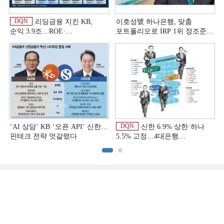
DQN
리딩금융 지킨 KB,
이호성號 하나은행, 맞춤
순익 3.9조…ROE·
포트폴리오로 IRP 1위 정조준
비용효율성까지 선두 [2026
[은행권 연금 방어전]
이
상반기 금융 리그테이블]
DQN
‘AI 상담’ KB·‘오픈 API’ 신한…
신한 6.9% 상한·하나
핀테크 전략 엇갈렸다
5.5% 고정…4대은행
중금리대출 승부수
이