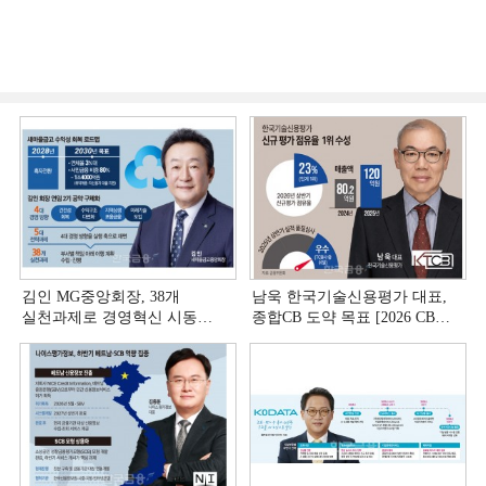
김인 MG중앙회장, 38개
남욱 한국기술신용평가 대표,
실천과제로 경영혁신 시동
종합CB 도약 목표 [2026 CB사
[상호금융 경영혁신 진단 ①]
하반기 전략 ③]