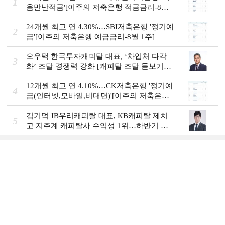
1
음만난적금'[이주의 저축은행 적금금리-8월
1주]
24개월 최고 연 4.30%…SBI저축은행 '정기예
2
금'[이주의 저축은행 예금금리-8월 1주]
오우택 한국투자캐피탈 대표, ‘차입처 다각
3
화ʼ 조달 경쟁력 강화 [캐피탈 조달 돋보기
(12)]
12개월 최고 연 4.10%…CK저축은행 '정기예
4
금(인터넷,모바일,비대면)'[이주의 저축은행
예금금리-8월 1주]
김기덕 JB우리캐피탈 대표, KB캐피탈 제치
5
고 지주계 캐피탈사 수익성 1위…하반기 외
국인 대상 상품 재정비 [2026 금융사 상반기
실적]