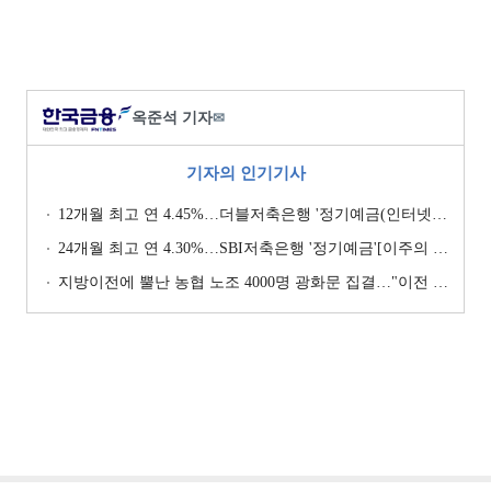
옥준석 기자
✉
기자의 인기기사
12개월 최고 연 4.45%…더블저축은행 '정기예금(인터넷뱅킹, 스마트뱅킹)' [이주의 저축은행 예금금리-7월 4주]
24개월 최고 연 4.30%…SBI저축은행 '정기예금'[이주의 저축은행 예금금리-8월 1주]
지방이전에 뿔난 농협 노조 4000명 광화문 집결…"이전 강요 시 금융노조 총파업 불사" [막 오른 금융권 하투(夏鬪)]